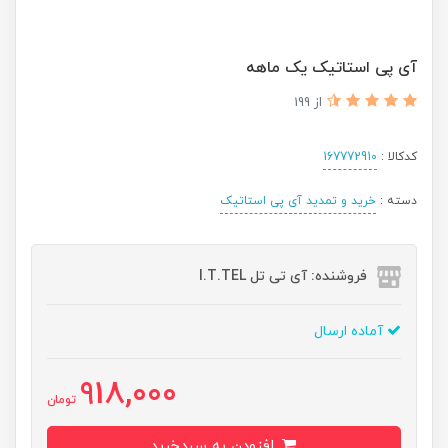
آی پی استاتیک یک ماهه
از 199
کدکالا :
167772910
دسته :
خرید و تمدید آی پی استاتیک
فروشنده: آی تی تل I.T.TEL
آماده ارسال
918,000
تومان
افزودن به سبدخرید