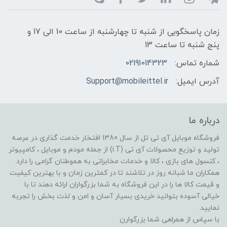
زمان پاسخگویی از شنبه تا چهارشنبه از ساعت 10 الی 17 و
پنج شنبه تا ساعت 13
شماره تماس:
02191014323
آدرس ایمیل:
Support@mobileittel.ir
درباره ما
فروشگاه موبایل آی تی تل از سال 1380 افتخار خدمت گذاری در عرصه
تولید و توزیع محصولات آی تی (i.T) از جمله مودم و موبایل ، کامپیوتر
، کنسول های بازی ، کالا و خدمات مخابراتی به هموطنان گرامی را دارد .
همکاران ما شبانه روز در تلاشند تا در کمترین زمان و با بهترین کیفیت
و قیمت کالا ها را در این فروشگاه به شما بزرگواران ارائه دهند تا با
خیالی آسوده بتوانید خریدی بسیار آسان و امن و لذت بخش را تجربه
نمایید .
با سپاس از همراهی شما بزرگوارن