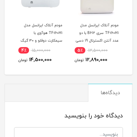
4 همراه
مودم آنلاک ایرانسل مدل
مودم آنلاک ایرانسل مدل
TF-i60H1 سری B612 با دو
TF-i60H1 هوآوی با
سروی
عدد آنتن اکسترنال 19 دسی
سیمکارت دوقلو و 30 گیگ
بل
اینترنت یک ماهه
گیگ 
4٪
15,000,000
5٪
13,500,000
1
(مخ
14,500,000
12,890,000
مان
تومان
تومان
دیدگاه‌ها
دیدگاه خود را بنویسید