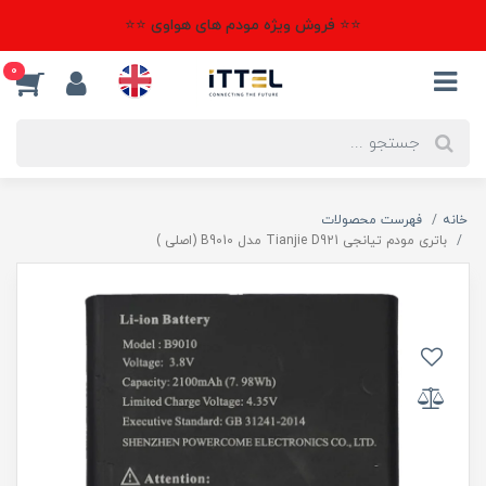
⭐⭐ فروش ویژه مودم های هواوی ⭐⭐
0
خانه
فهرست محصولات
باتری مودم تیانجی Tianjie D921 مدل B9010 (اصلی )