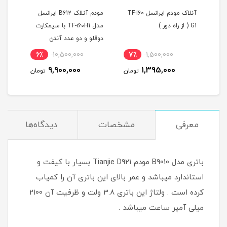
آنلاک مودم ایرانسل TF-i60
مودم آنلاک B612 ایرانسل
سیم 
G1 ( از راه دور )
مدل TF-i60H1 با سیمکارت
دوقلو و دو عدد آنتن
اینت
اکسترنال 19 دسی بل
6٪
10,500,000
7٪
1,500,000
1
9,900,000
1,395,000
مان
تومان
تومان
معرفی
مشخصات
دیدگاه‌ها
باتری مدل B9010 مودم Tianjie D921 بسیار با کیفت و
استاندارد میباشد و عمر بالای این باتری آن را کمیاب
کرده است . ولتاژ این باتری 3.8 ولت و ظرفیت آن 2100
میلی آمپر ساعت میباشد .