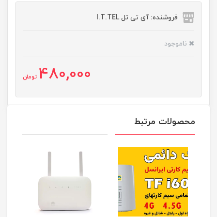
فروشنده: آی تی تل I.T.TEL
ناموجود
480,000
تومان
محصولات مرتبط