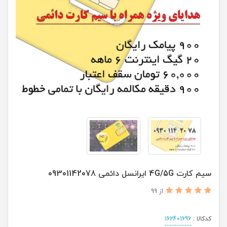
سیم کارت 4G/5G ایرانسل دائمی 09301142078
از 99
کدکالا :
162401696