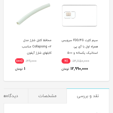
ص
سیم کارت FDD/4G سرویس
محافظ کابل شارژ مدل
همراه اول با آی پی
Collapsing 02 مناسب
استاتیک یکساله و 500
کابلهای شارژ آیفون
عدد آن
گیگ اینترنت یکساله
100٪
39,000
6٪
13,750,000
1
(مخصوص مودم )
1
12,990,000
مان
تومان
تومان
نقد و بررسی
مشخصات
دیدگاه‌ها