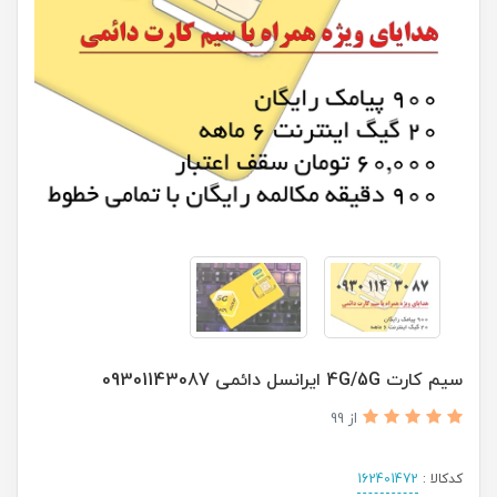
سیم کارت 4G/5G ایرانسل دائمی 09301143087
از 99
کدکالا :
162401472