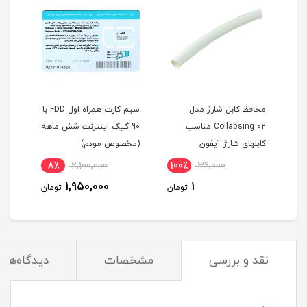
محافظ کابل شارژ مدل
سیم کارت همراه اول FDD با
Collapsing 02 مناسب
90 گیگ اینترنت شش ماهه
/4.5G با آ
کابلهای شارژ آیفون
(مخصوص مودم)
یکساله و بسته
500 گیگ یک 
00,000
8٪
2,100,000
100٪
39,000
(مخصوص مودم
00,000
1,950,000
1
تومان
تومان
نقد و بررسی
مشخصات
دیدگاه‌ها