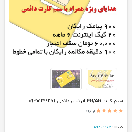
سیم کارت 4G/5G ایرانسل دائمی 09301149256
از 198
کدکالا :
162402482