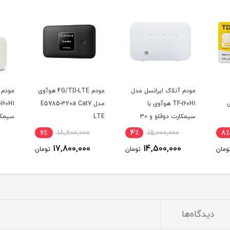
مودم آنلاک ایرانسل مدل
مودم 4G/TD-LTE هوآوی
مودم 
ی
TF-i60H1 هوآوی با
مدل E5785-320a Cat7
سیمکارت دوقلو و 30
LTE
سیمکا
گیگ اینترنت یک ماهه
6٪
18,800,000
4٪
15,000,000
8٪
17,800,000
14,500,000
ومان
تومان
تومان
یکسال
دیدگاه‌ها