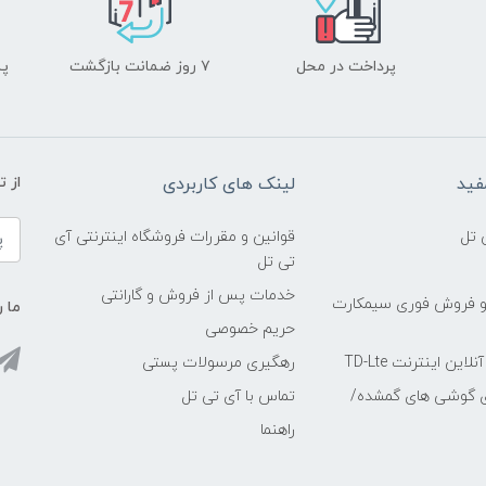
پرداخت در محل
۷ روز ضمانت بازگشت
پشت
فید
لینک های کاربردی
از 
 تل
قوانین و مقررات فروشگاه اینترنتی آی
تی تل
خدمات پس از فروش و گارانتی
و فروش فوری سیمکارت
ما ر
حریم خصوصی
ین اینترنت TD-Lte
رهگیری مرسولات پستی
ی گوشی های گمشده/
تماس با آی تی تل
راهنما