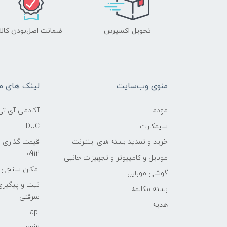
تحویل اکسپرس
ضمانت اصل‌بودن کالا
منوی وب‌سایت
لینک های م
مودم
آکادمی آی تی
سیمکارت
DUC
خرید و تمدید بسته های اینترنت
قیمت گذاری 
0912
موبایل و کامپیوتر و تجهیزات جانبی
امکان سنجی آنلا
گوشی موبایل
ثبت و پیگیر
بسته مکالمه
سرقتی
هدیه
api