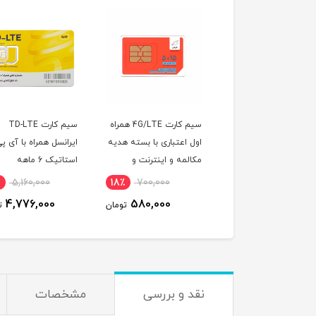
مودم 4G LTE / TD-LTE
سیم کارت 4G/LTE همراه
سیم کارت TD-LTE
هوآوی مدل B612 همراه با
اول اعتباری با بسته هدیه
ایرانسل همراه با آی پ
2 عدد آنتن خارجی 19
مکالمه و اینترنت و
استاتیک 6 ماهه
‌بل
پیامک
5,160,000
18٪
700,000
12٪
22,500,000
4,776,000
580,000
19,990,000
تومان
تومان
ت
نقد و بررسی
مشخصات