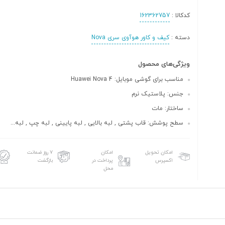
کدکالا :
162362757
دسته :
کیف و کاور هوآوی سری Nova
ویژگی‌های محصول
مناسب برای گوشی موبایل: Huawei Nova 4
جنس: پلاستیک نرم
ساختار: مات
سطح پوشش: قاب پشتی , لبه بالایی , لبه پایینی , لبه چپ , لبه...
امکان تحویل
امکان
۷ روز ضمانت
اکسپرس
پرداخت در
بازگشت
محل