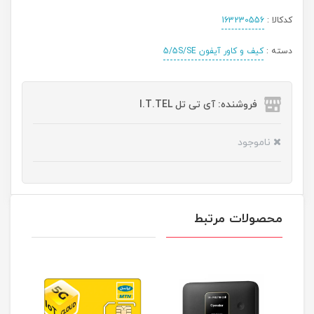
کدکالا :
163230556
دسته :
کیف و کاور آیفون 5/5S/SE
فروشنده: آی تی تل I.T.TEL
ناموجود
محصولات مرتبط