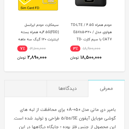
سل
مودم همراه TD-LTE / 4.5G
سیمکارت مودم ایرانسل
ارت
هواوی مدل E5785-320 /
4.5G(FDD)به همراه بسته
CAT7 با سیم کارت TD-
اینترنت 120 گیگ سه ماهه
ماهه
LTE و اینترنت 50 گیگ یک
(مخصوص مودم )
7٪
3,100,000
3٪
18,900,000
6
ماه
2,890,000
18,500,000
مان
تومان
تومان
معرفی
دیدگاه‌ها
بامپر دی مانی مدل «A-05» برای محافظت از لبه های
گوشی موبایل آیفون 5/5s/SE طراحی و تولید شده است.
این محصول از جنس فلز بوده ؛ جایگاه درگاهها در این