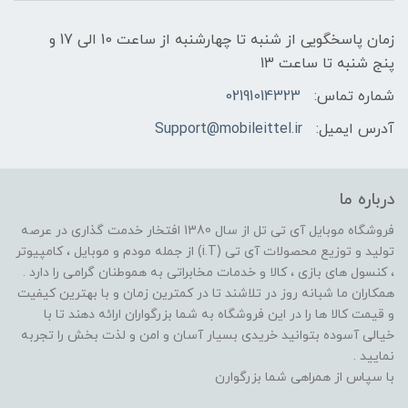
زمان پاسخگویی از شنبه تا چهارشنبه از ساعت 10 الی 17 و
پنج شنبه تا ساعت 13
شماره تماس:
02191014323
آدرس ایمیل:
Support@mobileittel.ir
درباره ما
فروشگاه موبایل آی تی تل از سال 1380 افتخار خدمت گذاری در عرصه
تولید و توزیع محصولات آی تی (i.T) از جمله مودم و موبایل ، کامپیوتر
، کنسول های بازی ، کالا و خدمات مخابراتی به هموطنان گرامی را دارد .
همکاران ما شبانه روز در تلاشند تا در کمترین زمان و با بهترین کیفیت
و قیمت کالا ها را در این فروشگاه به شما بزرگواران ارائه دهند تا با
خیالی آسوده بتوانید خریدی بسیار آسان و امن و لذت بخش را تجربه
نمایید .
با سپاس از همراهی شما بزرگوارن