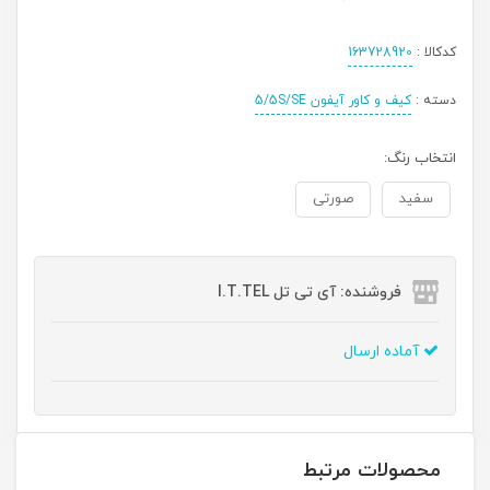
کدکالا :
163728920
دسته :
کیف و کاور آیفون 5/5S/SE
انتخاب رنگ:
سفید
صورتی
فروشنده: آی تی تل I.T.TEL
آماده ارسال
محصولات مرتبط