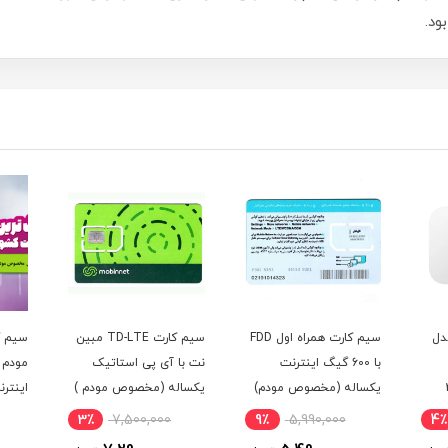
ود.
سیم کارت همراه اول FDD
سیم کارت TD-LTE مبین
سیم کارت رایتل مخصوص
نت با آی پی استاتیک
مودم با بسته 100 گیگ
م)
یکساله (مخصوص مودم )
اینترنت سه ماهه
یکسال
00
11٪
2,640,000
3٪
7,500,000
9٪
(مخص