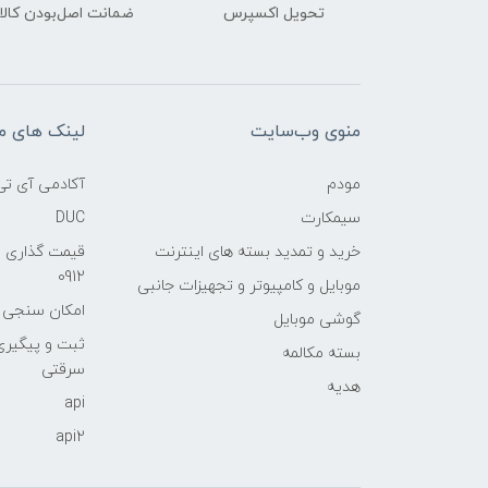
تحویل اکسپرس
ضمانت اصل‌بودن کالا
منوی وب‌سایت
لینک های م
مودم
آکادمی آی تی
سیمکارت
DUC
خرید و تمدید بسته های اینترنت
قیمت گذاری 
0912
موبایل و کامپیوتر و تجهیزات جانبی
امکان سنجی آنلا
گوشی موبایل
ثبت و پیگیر
بسته مکالمه
سرقتی
هدیه
api
api2