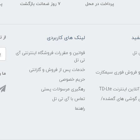
پرداخت در محل
۷ روز ضمانت بازگشت
پشت
فید
لینک های کاربردی
از 
 تل
قوانین و مقررات فروشگاه اینترنتی آی
تی تل
خدمات پس از فروش و گارانتی
و فروش فوری سیمکارت
ما ر
حریم خصوصی
ین اینترنت TD-Lte
رهگیری مرسولات پستی
ی گوشی های گمشده/
تماس با آی تی تل
راهنما