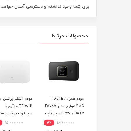
برای شما وجود نداشته و دسترسی آسان خواهد ب
محصولات مرتبط
مودم همراه TD-LTE /
مودم آنلاک ایرانسل مدل
4.5G هواوی مدل E5785-
TF-i60H1 هوآوی با
با 600 گیگ اینترنت
320 / CAT7 با سیم کارت
سیمکارت دوقلو و 200
یکساله (مخصوص مود
TD-LTE و اینترنت 50
گیگ اینترنت شش ماهه
5,990,000
4٪
15,000,000
3٪
18,900,000
 یک ماه