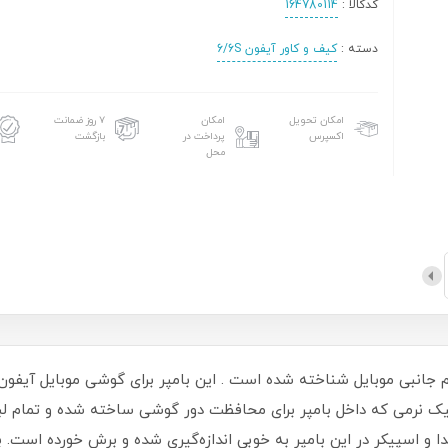
کدکالا :
164780114
دسته :
کیف و کاور آیفون 6/6S
امکان تحویل
امکان
۷ روز ضمانت
اکسپرس
پرداخت در
بازگشت
محل
ک نرمی که داخل بامپر برای محافظت دور گوشی ساخته شده و تمام لبه
اه شارژ، جک 3.5 میلی‌متری صدا و اسپیکر در این بامپر به خوبی اندازه‌گیری شده و برش خو