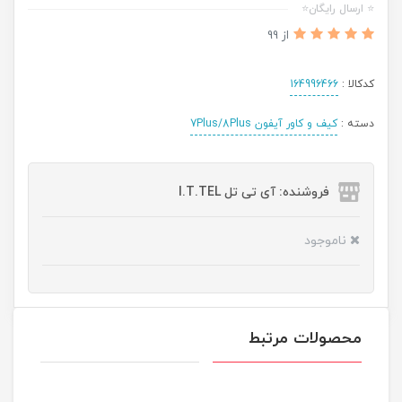
⭐ ارسال رایگان⭐
از 99
کدکالا :
164996466
دسته :
کیف و کاور آیفون 7Plus/8Plus
فروشنده: آی تی تل I.T.TEL
ناموجود
محصولات مرتبط