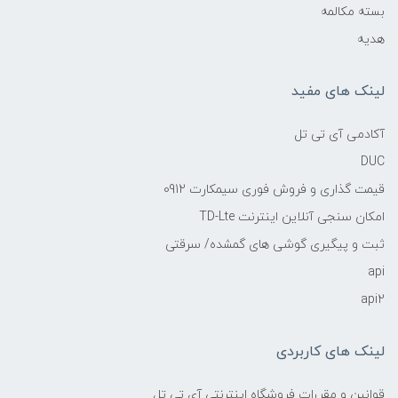
بسته مکالمه
هدیه
لینک های مفید
آکادمی آی تی تل
DUC
قیمت گذاری و فروش فوری سیمکارت 0912
امکان سنجی آنلاین اینترنت TD-Lte
ثبت و پیگیری گوشی های گمشده/ سرقتی
api
api2
لینک های کاربردی
قوانین و مقررات فروشگاه اینترنتی آی تی تل