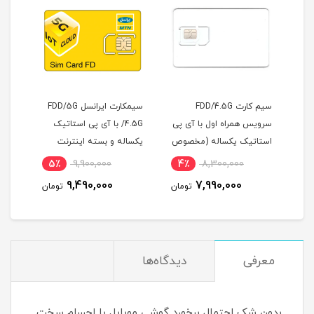
4.
سیم کارت FDD/4.5G
سیمکارت ایرانسل FDD/5G
تیک
سرویس همراه اول با آی پی
/4.5G با آی پی استاتیک
اول 
استاتیک یکساله (مخصوص
یکساله و بسته اینترنت
مودم
مودم )
200 گیگ یکساله
5٪
9,900,000
4٪
8,300,000
5
(مخصوص مودم )
9,490,000
7,990,000
مان
تومان
تومان
معرفی
دیدگاه‌ها
بدون شک احتمال برخورد گوشی موبایل با اجسام سخت