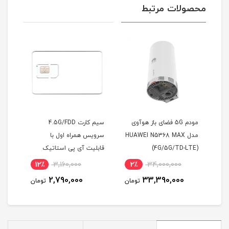
محصولات مرتبط
سیم کارت همراه اول FDD با
مودم 5G فضای باز هوآوی
سیم کارت 4.5G/FDD
مودم
اهه
مدل HUAWEI N5368 MAX
سرویس همراه اول با
(4G/5G/TD-LTE)
قابلیت آی پی استاتیک
(مخصوص مودم )
اینت
12٪
3,160,000
2٪
34,000,000
8
2,790,000
33,390,000
مان
تومان
تومان