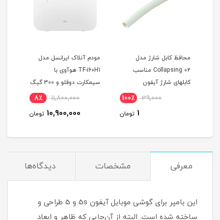
بین
محافظ کابل شارژ مدل
مودم آنلاک ایرانسل مدل
Collapsing 02 مناسب
TF-i60H1 هوآوی با
0
)
کابلهای شارژ آیفون
سیمکارت دوقلو و 300 گیگ
(مخ
اینترنت یکساله
8٪
11,800,000
100٪
39,000
3
10,900,000
1
مان
تومان
تومان
معرفی
مشخصات
دیدگاه‌ها
این بامپر برای گوشی موبایل آیفون 5s و 5 طراحی و
ساخته شده است. البته از آن‌جایی که ظاهر و ابعاد