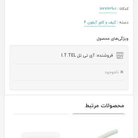
کدکالا :
162772901
دسته :
کیف و کاور آیفون 4
ویژگی‌های محصول
فروشنده: آی تی تل I.T.TEL
ناموجود
محصولات مرتبط