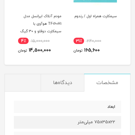
سیمکارت همراه اول / رندوم
مودم آنلاک ایرانسل مدل
ته
TF-i60H1 هوآوی با
ماهه
سیمکارت دوقلو و 30 گیگ
LTE)
اینترنت یک ماهه
4٪
15,000,000
31٪
240,000
7
14,500,000
165,600
مان
تومان
تومان
مشخصات
دیدگاه‌ها
ابعاد
75x35x22 میلی‌متر