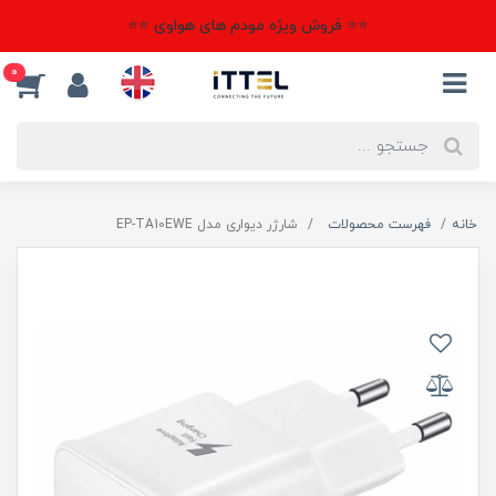
⭐⭐ فروش ویژه مودم های هواوی ⭐⭐
0
خانه
فهرست محصولات
شارژر دیواری مدل EP-TA10EWE