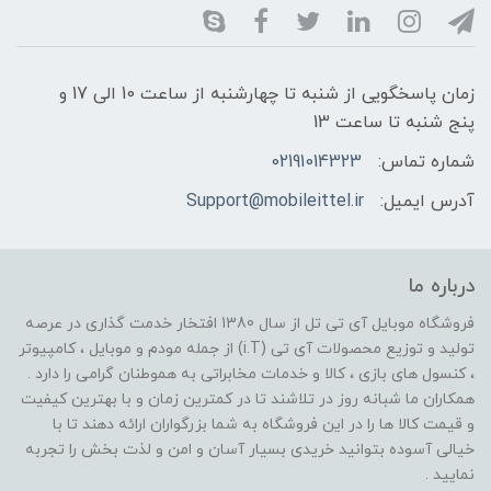
زمان پاسخگویی از شنبه تا چهارشنبه از ساعت 10 الی 17 و
پنج شنبه تا ساعت 13
شماره تماس:
02191014323
آدرس ایمیل:
Support@mobileittel.ir
درباره ما
فروشگاه موبایل آی تی تل از سال 1380 افتخار خدمت گذاری در عرصه
تولید و توزیع محصولات آی تی (i.T) از جمله مودم و موبایل ، کامپیوتر
، کنسول های بازی ، کالا و خدمات مخابراتی به هموطنان گرامی را دارد .
همکاران ما شبانه روز در تلاشند تا در کمترین زمان و با بهترین کیفیت
و قیمت کالا ها را در این فروشگاه به شما بزرگواران ارائه دهند تا با
خیالی آسوده بتوانید خریدی بسیار آسان و امن و لذت بخش را تجربه
نمایید .