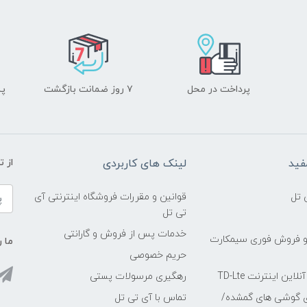
پرداخت در محل
۷ روز ضمانت بازگشت
پشت
فید
لینک های کاربردی
از 
 تل
قوانین و مقررات فروشگاه اینترنتی آی
تی تل
خدمات پس از فروش و گارانتی
و فروش فوری سیمکارت
ما ر
حریم خصوصی
ین اینترنت TD-Lte
رهگیری مرسولات پستی
ی گوشی های گمشده/
تماس با آی تی تل