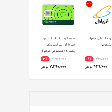
سیم کارت TD-LTE مبین
سیم کارت 4G/5G ایرانسل
نت با آی پی استاتیک
FDD (مخصوص مودم )
با 300 گیگ
یکساله (مخصوص مودم )
ماهه ( مخصوص
100,000
21٪
1,250,000
3٪
7,500,000
90,000
990,000
7,290,000
تومان
تومان