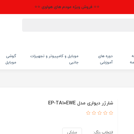
⭐⭐ فروش ویژه مودم های هواوی ⭐⭐
ه
دوره های
موبایل و کامپیوتر و تجهیزات
گوشی
مه
آموزشی
جانبی
موبایل
شارژر دیواری مدل EP-TA10EWE
انتخاب رنگ:
مشکی