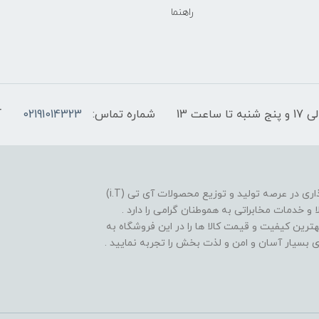
راهنما
شماره تماس:
02191014323
آ
فروشگاه موبایل آی تی تل از سال 1380 افتخار خدمت گذاری در عرصه تولید و توزیع محصولات آی تی (i.T)
ا و خدمات مخابراتی به هموطنان گرامی را دارد .
بهترین کیفیت و قیمت کالا ها را در این فروشگاه به
یدی بسیار آسان و امن و لذت بخش را تجربه نمایید .