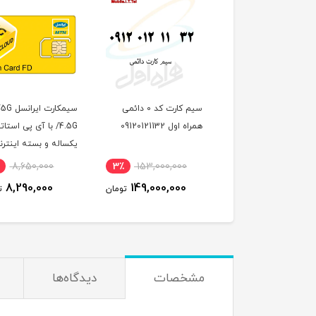
سیم کارت کد 0 دائمی
سیمکارت ایرانسل FDD/5G
سیم
همراه اول 09120121132
/4.5G با آی پی استاتیک
ایرانسل همرا
یکساله و بسته اینترنت
استاتیک 6 ماهه
100 گیگ یکساله
,000
5٪
8,650,000
3٪
153,000,000
(مخصوص مودم )
,000
8,290,000
149,000,000
تومان
تومان
مشخصات
دیدگاه‌ها