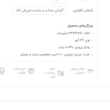
انتخاب گارانتی:
گارانتی اصالت و سلامت فیزیکی کالا
ویژگی‌های محصول
ابعاد: 33x23x70 میلی‌متر
وزن: 29 گرم
ولتاژ ورودی: 100240 ولت
شدت جریان خروجی: 2.0 آمپر مخصوص تبلت و موبایل
امکان تحویل
امکان
۷ روز ضمانت
اکسپرس
پرداخت در
بازگشت
محل