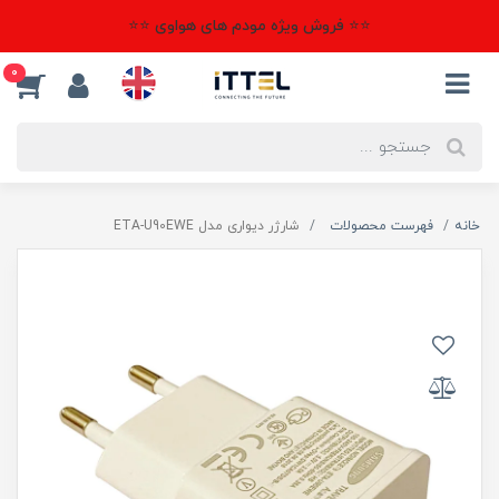
⭐⭐ فروش ویژه مودم های هواوی ⭐⭐
0
خانه
فهرست محصولات
شارژر دیواری مدل ETA-U90EWE