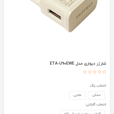
شارژر دیواری مدل ETA-U90EWE
انتخاب رنگ:
مشکی
طلایی
انتخاب گارانتی: