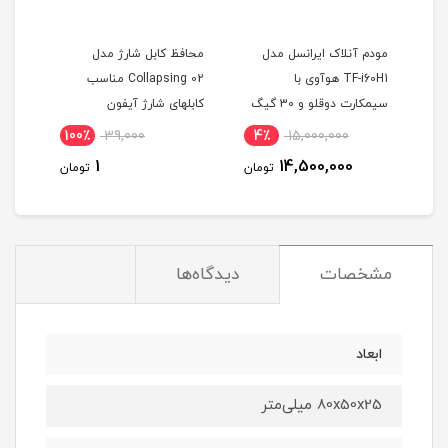
FDD/
مودم آنلاک ایرانسل مدل
محافظ کابل شارژ مدل
TF-i60H1 هوآوی با
Collapsing 02 مناسب
اول ا
اله و بسته اینترنت 100
سیمکارت دوقلو و 30 گیگ
کابلهای شارژ آیفون
مکالم
اینترنت یک ماهه
100٪
39,000
4٪
15,000,000
1
14,500,000
ان
تومان
تومان
مشخصات
دیدگاه‌ها
ابعاد
80x50x25 میلی‌متر