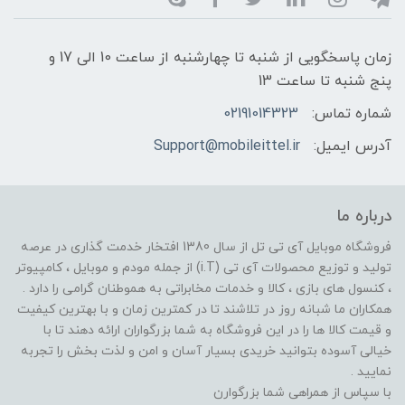
زمان پاسخگویی از شنبه تا چهارشنبه از ساعت 10 الی 17 و
پنج شنبه تا ساعت 13
شماره تماس:
02191014323
آدرس ایمیل:
Support@mobileittel.ir
درباره ما
فروشگاه موبایل آی تی تل از سال 1380 افتخار خدمت گذاری در عرصه
تولید و توزیع محصولات آی تی (i.T) از جمله مودم و موبایل ، کامپیوتر
، کنسول های بازی ، کالا و خدمات مخابراتی به هموطنان گرامی را دارد .
همکاران ما شبانه روز در تلاشند تا در کمترین زمان و با بهترین کیفیت
و قیمت کالا ها را در این فروشگاه به شما بزرگواران ارائه دهند تا با
خیالی آسوده بتوانید خریدی بسیار آسان و امن و لذت بخش را تجربه
نمایید .
با سپاس از همراهی شما بزرگوارن