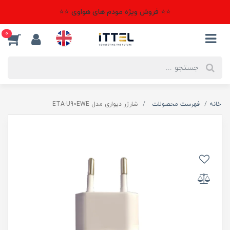
⭐⭐ فروش ویژه مودم های هواوی ⭐⭐
0
خانه
فهرست محصولات
شارژر دیواری مدل ETA-U90EWE