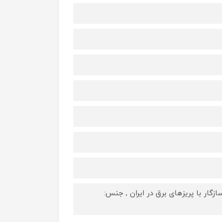
iP و Apple Watch , دارای دو شاخه سازگار با پریزهای برق در ایران , جنس: