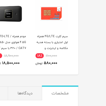
مودم 4G/TD-LTE وای
سیم کارت 4G/LTE همراه
مودم همراه TD-LTE /
ترایب مدل EG2030C-M2-
اول اعتباری با بسته هدیه
4.5G هواوی
مکالمه و اینترنت و
320 / CAT7 با س
پیامک
TD-LTE و اینترنت
18,900,000
18٪
700,000
5٪
10,500,000
گیگ یک ماه
18,500,000
580,000
9,990,000
تومان
تومان
ت
مشخصات
دیدگاه‌ها