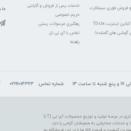
خدمات پس از فروش و گارانتی
و فروش فوری سیمکارت
ما ر
حریم خصوصی
ین اینترنت TD-Lte
رهگیری مرسولات پستی
ی گوشی های گمشده/
تماس با آی تی تل
راهنما
شماره تماس:
02191014323
آ
فروشگاه موبایل آی تی تل از سال 1380 افتخار خدمت گذاری در عرصه تولید و توزیع محصولات آی تی (i.T)
ا و خدمات مخابراتی به هموطنان گرامی را دارد .
بهترین کیفیت و قیمت کالا ها را در این فروشگاه به