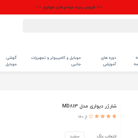
⭐⭐ فروش ویژه مودم های هواوی ⭐⭐
ه
دوره های
موبایل و کامپیوتر و تجهیزات
گوشی
مه
آموزشی
جانبی
موبایل
شارژر دیواری مدل MD813
از 160
انتخاب رنگ:
سفید