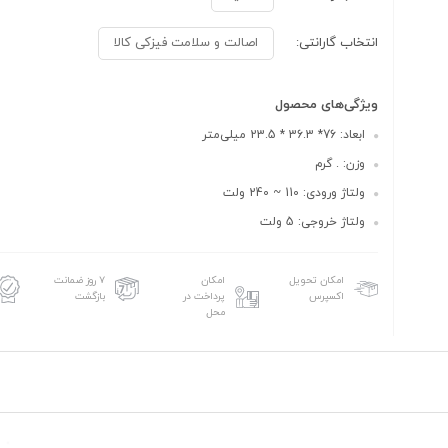
انتخاب گارانتی:
اصالت و سلامت فیزکی کالا
ویژگی‌های محصول
ابعاد: 76* 36.3 * 23.5 میلی‌متر
وزن: . گرم
ولتاژ ورودی: 110 ~ 240 ولت
ولتاژ خروجی: 5 ولت
امکان تحویل
امکان
۷ روز ضمانت
اکسپرس
پرداخت در
بازگشت
محل