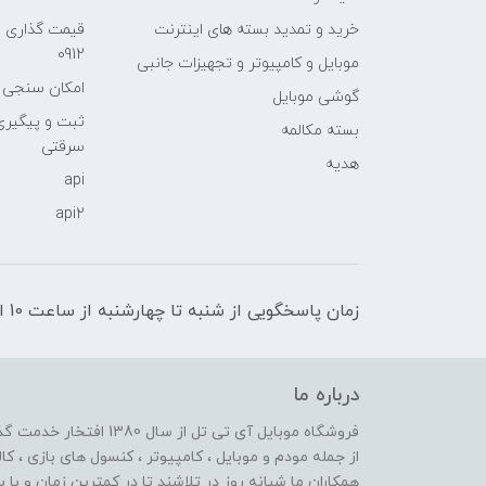
خرید و تمدید بسته های اینترنت
قیمت گذاری 
0912
موبایل و کامپیوتر و تجهیزات جانبی
امکان سنجی آنلا
گوشی موبایل
ثبت و پیگیر
بسته مکالمه
سرقتی
هدیه
api
api2
زمان پاسخگویی از شنبه تا چهارشنبه از ساعت 10 الی 17 و پنج شنبه تا ساعت 13
درباره ما
از جمله مودم و موبایل ، کامپیوتر ، کنسول های بازی ، کال
همکاران ما شبانه روز در تلاشند تا در کمترین زمان و با 