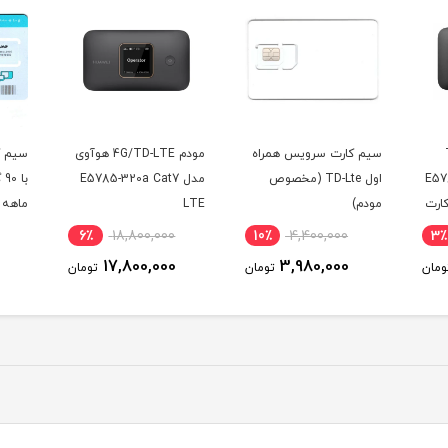
سیم کارت سرویس همراه
مودم 4G/TD-LTE هوآوی
 مدل E5785-
اول TD-Lte (مخصوص
مدل E5785-320a Cat7
با
یم کارت
مودم)
LTE
ماهه 
 50
6٪
18,800,000
10٪
4,400,000
3٪
17,800,000
3,980,000
ومان
تومان
تومان