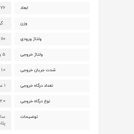
76* 36.3 * 23.5 میلی‌متر
ابعاد
. گ
وزن
110 ~ 240 ولت
ولتاژ ورودی
5 ولت
ولتاژ خروجی
1.0 آمپر مخصوص موبایل
شدت جریان خروجی
1 عدد
تعداد درگاه خروجی
2.0
نوع درگاه خروجی
توضیحات
پلاستی