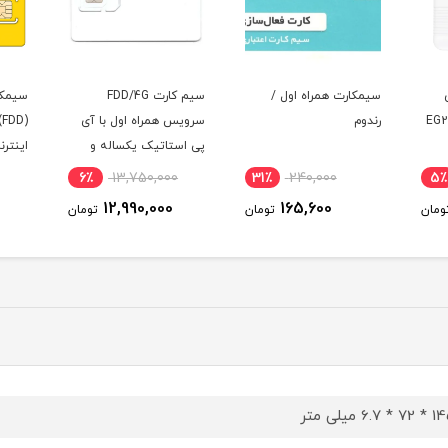
سیم کارت FDD/4G
سیمکارت مودم ایرانسل
سرویس همراه اول با آی
4.5G(FDD)به همراه بسته
نت (م
پی استاتیک یکساله و
اینترنت 120 گیگ سه
500 گیگ اینترنت یکساله
ماهه (مخصوص مودم )
7٪
3,100,000
6٪
13,750,000
31
(مخصوص مودم )
2,890,000
12,990,000
ومان
تومان
تومان
6. میلی متر