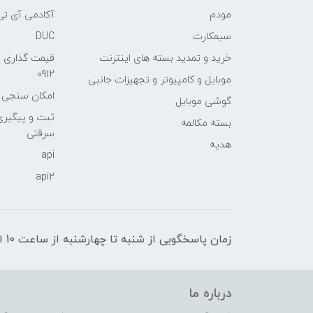
مودم
آکادمی آی تی
سیمکارت
DUC
خرید و تمدید بسته های اینترنت
قیمت گذاری 
0912
موبایل و کامپیوتر و تجهیزات جانبی
امکان سنجی آنلا
گوشی موبایل
ثبت و پیگیر
بسته مکالمه
سرقتی
هدیه
api
api2
زمان پاسخگویی از شنبه تا چهارشنبه از ساعت 10 الی 17 و پنج شنبه تا ساعت 13
درباره ما