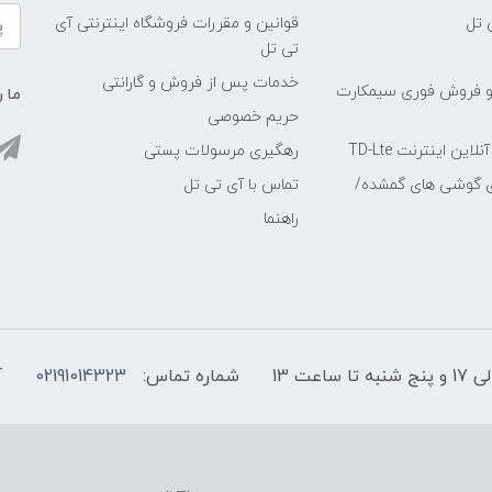
 تل
قوانین و مقررات فروشگاه اینترنتی آی
تی تل
خدمات پس از فروش و گارانتی
و فروش فوری سیمکارت
ما ر
حریم خصوصی
ین اینترنت TD-Lte
رهگیری مرسولات پستی
ی گوشی های گمشده/
تماس با آی تی تل
راهنما
شماره تماس:
02191014323
آ