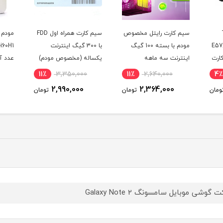
خصوص
سیم کارت همراه اول FDD
مودم آنلاک ایرانسل مدل
مودم
بسته 100 گیگ
با 300 گیگ اینترنت
TF-i60H1 سری B612 با دو
یکساله (مخصوص مودم)
عدد آنتن اکسترنال 19
دسی بل
گیگ
5٪
13,500,000
11٪
3,350,000
11٪
12,890,000
2,990,000
تومان
تومان
تومان
 گوشی موبایل سامسونگ Galaxy Note 2