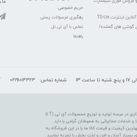
و فروش فوری سیمکارت
ما ر
حریم خصوصی
ین اینترنت TD-Lte
رهگیری مرسولات پستی
ی گوشی های گمشده/
تماس با آی تی تل
راهنما
شماره تماس:
02191014323
آ
فروشگاه موبایل آی تی تل از سال 1380 افتخار خدمت گذاری در عرصه تولید و توزیع محصولات آی تی (i.T)
ا و خدمات مخابراتی به هموطنان گرامی را دارد .
بهترین کیفیت و قیمت کالا ها را در این فروشگاه به
یدی بسیار آسان و امن و لذت بخش را تجربه نمایید .