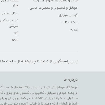
خرید و تمدید بسته های اینترنت
قیمت گذاری 
0912
موبایل و کامپیوتر و تجهیزات جانبی
امکان سنجی آنلا
گوشی موبایل
ثبت و پیگیر
بسته مکالمه
سرقتی
هدیه
api
api2
زمان پاسخگویی از شنبه تا چهارشنبه از ساعت 10 الی 17 و پنج شنبه تا ساعت 13
درباره ما
از جمله مودم و موبایل ، کامپیوتر ، کنسول های بازی ، کال
همکاران ما شبانه روز در تلاشند تا در کمترین زمان و با 
شما بزرگواران ارائه دهند تا با خیالی آسوده بتوانید خر