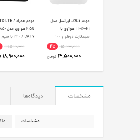
ودم آنلاک ایرانسل مدل
مودم همراه TD-LTE /
سیم کارت رایتل م
TF-i60H1 هوآوی با
4.5G هواوی مدل E5785-
مودم با 
سیمکارت دوقلو و 200
320 / CAT7 با سیم کارت
اینترنت سه ماهه
یگ اینترنت شش ماهه
TD-LTE و اینترنت 100
2,640,000
4٪
19,500,000
4٪
15,000,000
گیگ سه ماه
2,364,000
18,900,000
14,500,000
تومان
تومان
مشخصات
دیدگاه‌ها
ماکت
مشخصات