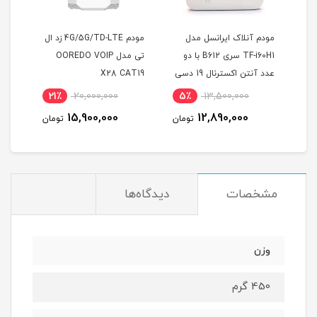
انسل
مودم آنلاک ایرانسل مدل
مودم 4G/5G/TD-LTE زد ال
TF-i60H1 سری B612 با دو
تی مدل OOREDO VOIP
G1 ( از راه دور )
عدد آنتن اکسترنال 19 دسی
X28 CAT19
بل
21٪
20,000,000
5٪
13,500,000
2
15,900,000
12,890,000
مان
تومان
تومان
مشخصات
دیدگاه‌ها
وزن
450 گرم