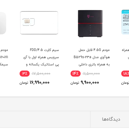
ل
سیم کارت FDD/4.5
مودم آنلاک ایرانسل مدل
B529s-
سرویس همراه اول با آی
TF-i60H1 هوآوی با
پی استاتیک یکساله و
سیمکارت دوقلو و 300
LTE
1000 گیگ اینترنت یکساله
گیگ اینترنت یکساله
8٪
11,800,000
3٪
17,500,000
14٪
(مخصوص مودم )
10,900,000
16,990,000
تومان
تومان
تومان
دیدگاه‌ها