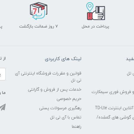
پرداخت در محل
۷ روز ضمانت بازگشت
پشت
فید
لینک های کاربردی
از 
 تل
قوانین و مقررات فروشگاه اینترنتی آی
تی تل
خدمات پس از فروش و گارانتی
و فروش فوری سیمکارت
ما ر
حریم خصوصی
ین اینترنت TD-Lte
رهگیری مرسولات پستی
ی گوشی های گمشده/
تماس با آی تی تل
راهنما