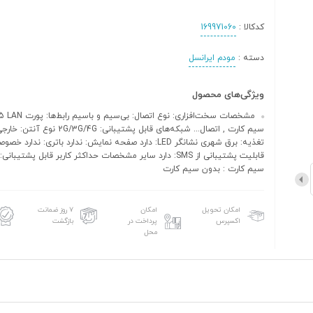
کدکالا :
169971060
دسته :
مودم ایرانسل
ویژگی‌های محصول
سیم کارت , اتصال... شبکه‌های قابل پشتیبانی: 2G/3G/4G
تغذیه: برق شهری نشانگر LED: دارد صفحه نمایش: ندارد باتری: ندا
سیم کارت : بدون سیم کارت
امکان تحویل
امکان
۷ روز ضمانت
اکسپرس
پرداخت در
بازگشت
محل