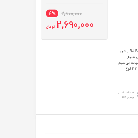
4%
2,800,000
2,690,000
تومان
مشخصات سخت‌افزاری: نوع اتصال: بی‌سیم و باسیم رابط‌ها: پورت RJ-45 LAN , شیار
 نوع آنتن: خارجی منبع
رد خصوصیات بی‌سیم
قابلیت پشتیبانی از SMS: دارد سایر مشخصات حداکثر کاربر قابل پشتیبانی: 32 نوع
ضمانت اصل
بودن کالا