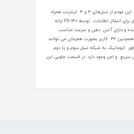
مودم « FD I40 B1» محصولی از شرکت «ایرانسل» است که در گروه مودم‌های سیم‌کارتی قابل‌حمل و رومیزی قرار می‌گیرد. این مودم از نسل‌های 3 و 4 اینترنت همراه
پشتیبانی می‌کند که با آن می‌توان سرعت خوبی را برای دانلود و آپلود تجربه کرد. سرعتی ‌که شرکت تولیدکننده‌ی محصول برای انتقال اطلاعات توسط FD-I40 ارائه
هیه شده و دارای آنتن دهی و سرعت مناسب
(150مگ دانلود و 50 مگ آپلود) میباشد. این مودم شرکت ایرانسل برای راه‌اندازی تنها به یک سیم‌کارت ایرانسل نیاز دارد. همچنین 32 کاربر بصورت همزمان می توانند
طور اتوماتیک به شبکه نسل سوم و یا دوم
رت LAN برای اتصال کابل شبکه دارد. در قسمت پشتی این مودم یک کلید WPS برای اتصال سریع و امن وجود دارد. در قسمت جلویی این