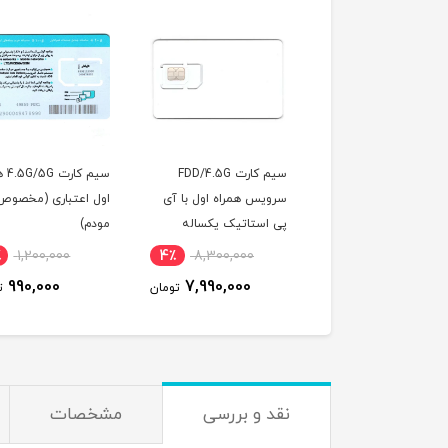
سیم کارت FDD/4.5G
سیم کارت 4.5G/5G همراه
مودم 4.5G قابل حم
ویس همراه اول با آی
اول اعتباری (مخصوص
هوآوی مدل 23a
 استاتیک یکساله
مودم)
به همراه باتری داخلی
خصوص مودم )
3000 میلی آمپر
11,500,000
18٪
1,200,000
4٪
8,300,000
9,900,000
990,000
7,990,000
تومان
تومان
نقد و بررسی
مشخصات