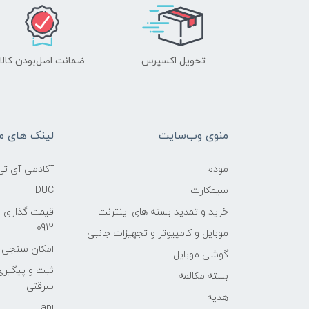
تحویل اکسپرس
ضمانت اصل‌بودن کالا
منوی وب‌سایت
لینک های م
مودم
آکادمی آی تی
سیمکارت
DUC
خرید و تمدید بسته های اینترنت
قیمت گذاری 
0912
موبایل و کامپیوتر و تجهیزات جانبی
امکان سنجی آنلا
گوشی موبایل
ثبت و پیگیر
بسته مکالمه
سرقتی
هدیه
api