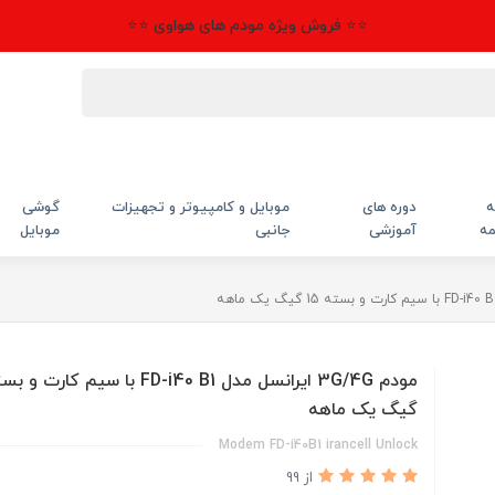
⭐⭐ فروش ویژه مودم های هواوی ⭐⭐
ه
دوره های
موبایل و کامپیوتر و تجهیزات
گوشی
مه
آموزشی
جانبی
موبایل
گیگ یک ماهه
Modem FD-i40B1 irancell Unlock
از 99