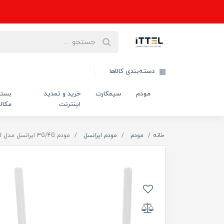
دسته‌بندی کالاها
مودم
سیمکارت
خرید و تمدید
بست
اینترنت
مکال
خانه
مودم
مودم ایرانسل
مودم 3G/4G ایرانسل مدل FD-i40 B1 با سیم کارت و بسته 15 گیگ یک ماهه