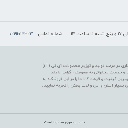
شماره تماس:
02191014323
آ
فروشگاه موبایل آی تی تل از سال 1380 افتخار خدمت گذاری در عرصه تولید و توزیع محصولات آی تی (i.T)
ا و خدمات مخابراتی به هموطنان گرامی را دارد .
بهترین کیفیت و قیمت کالا ها را در این فروشگاه به
یدی بسیار آسان و امن و لذت بخش را تجربه نمایید .
تمامی حقوق محفوظ است.