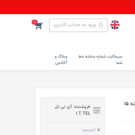
0
ورود به حساب کاربری
سیمکارت شماره مشابه خط
وبلاگ و
شما
آکادمی
مودم 3G/4G ایرانسل مدل FD-i40 B1 با سیم کارت و بسته 15
فروشنده: آی تی تل
I.T.TEL
ناموجود