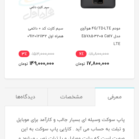
مودم 4G/TD-LTE هوآوی
سیم کارت کد 0 دائمی
مودم
هوآوی مدل B612 همراه با 2
مدل E5785-320a Cat7
همراه اول 09120121132
LTE
سیمک
3٪
153,000,000
6٪
18,800,000
1
300 گیگ اینترنت یکساله
149,000,000
17,800,000
مان
تومان
تومان
معرفی
مشخصات
دیدگاه‌ها
پاپ سوکت وسیله ای بسیار جالب و کارآمد برای موبایل
و تبلت به حساب می آید . کارایی پاپ سوکت به این
صورت است که پشت موبایل و یا تبلت نصب میشود و