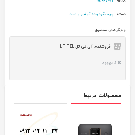
کدکالا :
155647360
دسته :
پایه نگهدارنده گوشی و تبلت
ویژگی‌های محصول
فروشنده: آی تی تل I.T.TEL
ناموجود
محصولات مرتبط