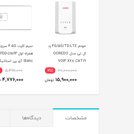
مودم 4G/5G/TD-LTE زد
سیم کارت 4.5G سرویس
ال تی مدل OOREDO
همراه اول FDD-Lte/IP
با 90 گیگ اینترنت
VOIP X28 CA
Static آی پی استاتیک
ماهه (مخصوص مودم
شش ماهه (مخصوص
2,100,000
14٪
5,496,000
21٪
20,000,000
مودم )
1,950,000
4,776,000
15,900,000
تومان
تومان
ت
مشخصات
دیدگاه‌ها