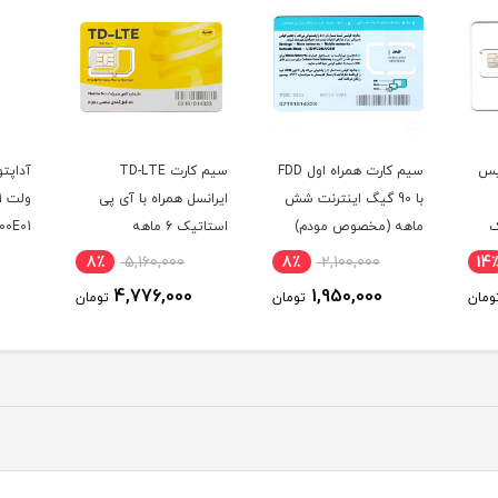
سیم کارت همراه اول FDD
سیم کارت TD-LTE
آداپتور مودم هوآوی 12
 شش
ایرانسل همراه با آی پی
ولت 1 آمپر مدل HW-
)
استاتیک 6 ماهه
120100E01
ماهه
7٪
690,000
8٪
5,160,000
8٪
645,000
4,776,000
ومان
تومان
تومان