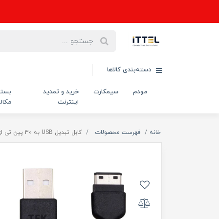
دسته‌بندی کالاها
مودم
سیمکارت
خرید و تمدید
بست
اینترنت
مکال
خانه
فهرست محصولات
کابل تبدیل USB به 30 پین تی ای کی مدل D880 طول 0.9 متر