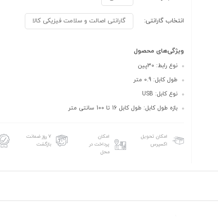
انتخاب گارانتی:
گارانتی اصالت و سلامت فیزیکی کالا
ویژگی‌های محصول
نوع رابط: 30پین
طول کابل: 0.9 متر
نوع کابل: USB
بازه طول کابل: طول کابل 16 تا 100 سانتی متر
امکان تحویل
امکان
۷ روز ضمانت
اکسپرس
پرداخت در
بازگشت
محل