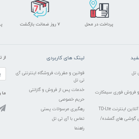
پرداخت در محل
۷ روز ضمانت بازگشت
پشت
فید
لینک های کاربردی
از 
 تل
قوانین و مقررات فروشگاه اینترنتی آی
تی تل
خدمات پس از فروش و گارانتی
و فروش فوری سیمکارت
ما ر
حریم خصوصی
ین اینترنت TD-Lte
رهگیری مرسولات پستی
ی گوشی های گمشده/
تماس با آی تی تل
راهنما