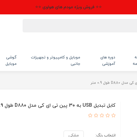
⭐⭐ فروش ویژه مودم های هواوی ⭐⭐
ه
دوره های
موبایل و کامپیوتر و تجهیزات
گوشی
مه
آموزشی
جانبی
موبایل
کابل تبدیل USB به 30 پین تی ای کی مدل D880 طول 0.9 متر
انتخاب رنگ:
مشکی