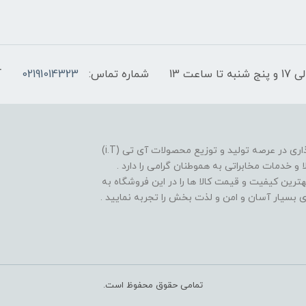
شماره تماس:
02191014323
آ
فروشگاه موبایل آی تی تل از سال 1380 افتخار خدمت گذاری در عرصه تولید و توزیع محصولات آی تی (i.T)
ا و خدمات مخابراتی به هموطنان گرامی را دارد .
بهترین کیفیت و قیمت کالا ها را در این فروشگاه به
یدی بسیار آسان و امن و لذت بخش را تجربه نمایید .
تمامی حقوق محفوظ است.