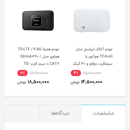
FDD/5G
مودم آنلاک ایرانسل مدل
مودم همراه TD-LTE / 4.5G
سیم 
TF-i60H1 هوآوی با
هواوی مدل E5785-320 /
سیمکارت دوقلو و 30 گیگ
CAT7 با سیم کارت TD-
مودم
اله
اینترنت یک ماهه
LTE و اینترنت 50 گیگ یک
3٪
18,900,000
4٪
15,000,000
1
ماه
18,500,000
14,500,000
مان
تومان
تومان
مشخصات
دیدگاه‌ها