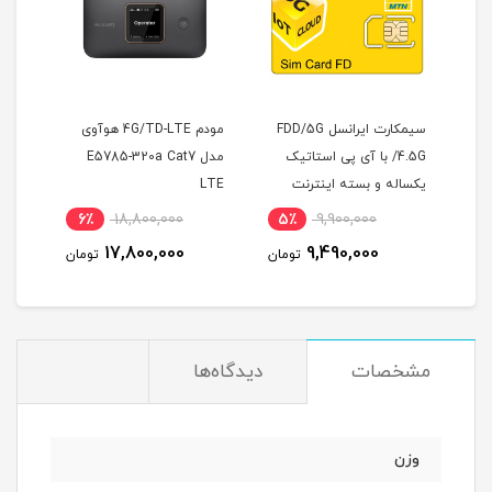
سیمکارت ایرانسل FDD/5G
مودم 4G/TD-LTE هوآوی
سیم
/4.5G با آی پی استاتیک
مدل E5785-320a Cat7
له و بسته اینترنت
LTE
ماهه
20 گیگ یکساله
5,160,000
6٪
18,800,000
5٪
9,900,000
وص مودم )
4,776,000
17,800,000
9,490,000
تومان
تومان
مشخصات
دیدگاه‌ها
وزن