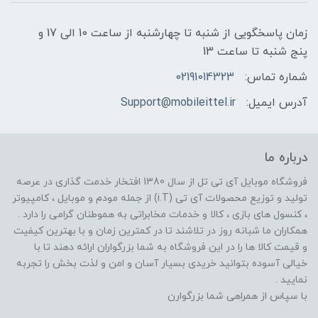
زمان پاسخگویی از شنبه تا چهارشنبه از ساعت 10 الی 17 و
پنج شنبه تا ساعت 13
شماره تماس:
02191014323
آدرس ایمیل:
Support@mobileittel.ir
درباره ما
فروشگاه موبایل آی تی تل از سال 1380 افتخار خدمت گذاری در عرصه
تولید و توزیع محصولات آی تی (i.T) از جمله مودم و موبایل ، کامپیوتر
، کنسول های بازی ، کالا و خدمات مخابراتی به هموطنان گرامی را دارد .
همکاران ما شبانه روز در تلاشند تا در کمترین زمان و با بهترین کیفیت
و قیمت کالا ها را در این فروشگاه به شما بزرگواران ارائه دهند تا با
خیالی آسوده بتوانید خریدی بسیار آسان و امن و لذت بخش را تجربه
نمایید .
با سپاس از همراهی شما بزرگوارن