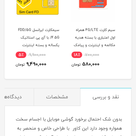
سیم کارت 4G/LTE همراه
سیمکارت ایرانسل FDD/5G
مودم
اول اعتباری با بسته هدیه
/4.5G با آی پی استاتیک
مکالمه و اینترنت و پیامک
یکساله و بسته اینترنت
200 گیگ یکساله
اینت
5٪
9,900,000
18٪
700,000
3
(مخصوص مودم )
9,490,000
580,000
مان
تومان
تومان
نقد و بررسی
مشخصات
دیدگاه‌ها
بدون شک احتمال برخورد گوشی موبایل با اجسام سخت
همواره وجود دارد این کاور با طراحی خاص و منحصر به