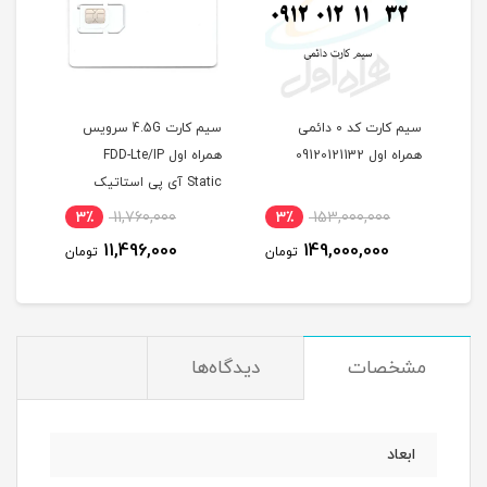
بین
سیم کارت کد 0 دائمی
سیم کارت 4.5G سرویس
مودم
همراه اول 09120121132
همراه اول FDD-Lte/IP
)
Static آی پی استاتیک
یکساله با 180 گیگ اینترنت
بل
3٪
11,760,000
3٪
153,000,000
3
شش ماهه (مخصوص مودم
11,496,000
149,000,000
مان
تومان
تومان
)
مشخصات
دیدگاه‌ها
ابعاد