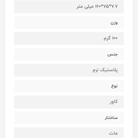
7.7*75*160 میلی متر
وزن
100 گرم
جنس
پلاستیک نرم
نوع
کاور
ساختار
مات