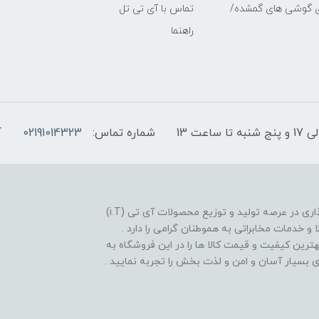
ی گوشی های گمشده/
تماس با آی تی تل
راهنما
شماره تماس:
02191014323
آ
فروشگاه موبایل آی تی تل از سال 1380 افتخار خدمت گذاری در عرصه تولید و توزیع محصولات آی تی (i.T)
ا و خدمات مخابراتی به هموطنان گرامی را دارد .
بهترین کیفیت و قیمت کالا ها را در این فروشگاه به
یدی بسیار آسان و امن و لذت بخش را تجربه نمایید .