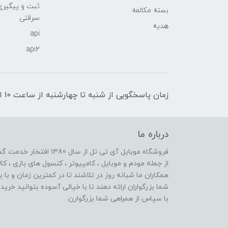
ثبت و پیگیر
بسته مکالمه
سرقتی
هدیه
api
api2
زمان پاسخگویی از شنبه تا چهارشنبه از ساعت 10 الی 17 و پنج شنبه تا ساعت 13
درباره ما
از جمله مودم و موبایل ، کامپیوتر ، کنسول های بازی ، کال
همکاران ما شبانه روز در تلاشند تا در کمترین زمان و با 
شما بزرگواران ارائه دهند تا با خیالی آسوده بتوانید خر
با سپاس از همراهی شما بزرگوارن