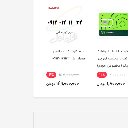
سیم کارت 4.5G/FDD-LTE
سیم کارت کد 0 دائمی
سیمکارت مودم ایرانسل
نت با قابلیت آی پی
همراه اول 09120121132
4.5G(FDD)به همراه بس
یک (مخصوص مودم)
اینترنت 120 گیگ سه
ماهه (مخصوص مودم )
7٪
3,100,000
3٪
153,000,000
10٪
2,000,000
2,890,000
149,000,000
1,800,000
تومان
تومان
توم