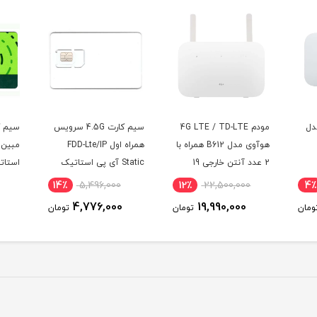
دل
مودم 4G LTE / TD-LTE
سیم کارت 4.5G سرویس
هوآوی مدل B612 همراه با
همراه اول FDD-Lte/IP
مبین 
2 عدد آنتن خارجی 19
Static آی پی استاتیک
استات
ه
دسی‌بل
شش ماهه (مخصوص
14٪
5,496,000
12٪
22,500,000
4٪
مودم )
4,776,000
19,990,000
ومان
تومان
تومان