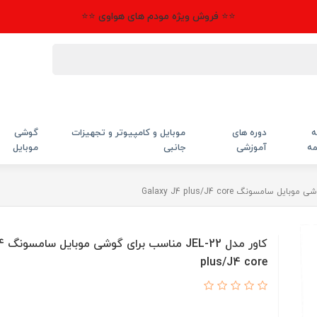
⭐⭐ فروش ویژه مودم های هواوی ⭐⭐
ه
دوره های
موبایل و کامپیوتر و تجهیزات
گوشی
مه
آموزشی
جانبی
موبایل
کاور 
plus/J4 core