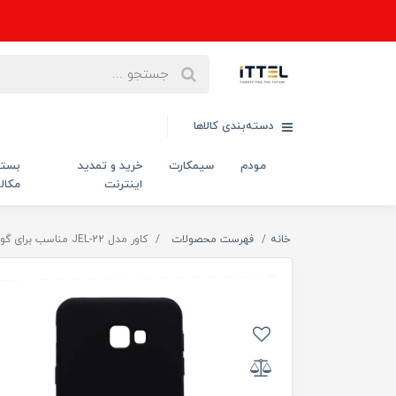
دسته‌بندی کالاها
مودم
سیمکارت
خرید و تمدید
بست
اینترنت
مکال
خانه
فهرست محصولات
کاور مدل JEL-22 مناسب برای گوشی موبایل سامسونگ Galaxy J4 plus/J4 core