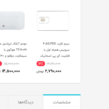
سیم کارت TD-LTE مبین
سیم کارت 4.5G/FDD
مودم آنلاک ایرانسل م
(مخصوص مودم )
سرویس همراه اول با
TF-i60H1 هوآوی با
قابلیت آی پی استاتیک
سیمکارت دوقلو و 30
(مخصوص مودم )
گیگ اینترنت یک ماه
15,000,000
12٪
3,160,000
14٪
2,760,000
14,500,000
2,790,000
2,388,000
تومان
تومان
ت
مشخصات
دیدگاه‌ها