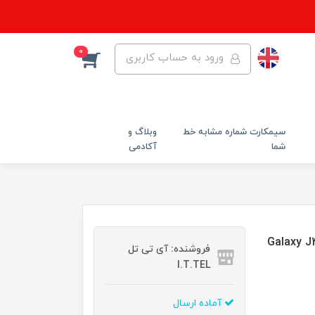
0
ورود به حساب کاربری
سیمکارت شماره مشابه خط
وبلاگ و
شما
آکادمی
مدل JEL-22 مناسب برای گوشی موبایل سامسونگ Galaxy J4
فروشنده: آی تی تل
I.T.TEL
آماده ارسال