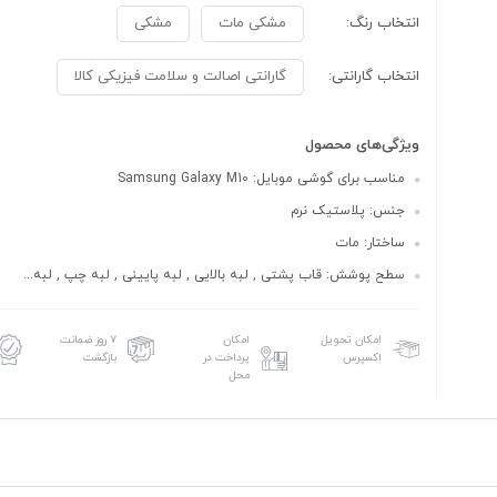
انتخاب رنگ:
مشکی مات
مشکی
انتخاب گارانتی:
گارانتی اصالت و سلامت فیزیکی کالا
ویژگی‌های محصول
مناسب برای گوشی موبایل: Samsung Galaxy M10
جنس: پلاستیک نرم
ساختار: مات
سطح پوشش: قاب پشتی , لبه بالایی , لبه پایینی , لبه چپ , لبه...
امکان تحویل
امکان
۷ روز ضمانت
اکسپرس
پرداخت در
بازگشت
محل