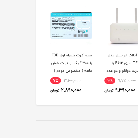
آنلاک ایرانسل مدل
سیم کارت همراه اول FDD
محافظ کابل شارژ مدل
TF-i60H1 سری B612 با
با 300 گیگ اینترنت شش
Collapsing 02 مناسب
رت دوقلو و دو عدد
ماهه ( مخصوص مودم )
کابلهای شارژ آیفون
آنتن اکسترنال 19 دسی بل
00٪
39,000
7٪
3,100,000
3٪
9,750,000
و 300 گیگ اینترنت
1
2,890,000
9,490,000
تومان
تومان
توم
ه