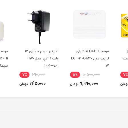
ل
مودم 4G/TD-LTE وای
آداپتور مودم هوآوی 12
مودم 
ه بسته
ترایب مدل EG2030C-M2-
ولت 1 آمپر مدل HW-
W
120100E01
سیمکا
)
7٪
690,000
5٪
10,500,000
7٪
645,000
9,990,000
ومان
تومان
تومان
یکسال