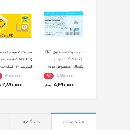
 کارت رایتل مخصوص
سیم کارت همراه اول FDD
سیمکارت مودم ایرانس
مودم با بسته 100 گیگ
با 600 گیگ اینترنت
4.5G(FDD)به همرا
ترنت سه ماهه
یکساله (مخصوص مودم)
اینترنت 120 گیگ سه
ماهه (مخصوص مودم 
3,100,000
9٪
5,990,000
11٪
2,640,000
2,890,000
5,490,000
2,364,000
تومان
تومان
ت
مشخصات
دیدگاه‌ها