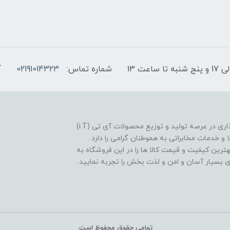
شماره تماس:
02191014323
آ
فروشگاه موبایل آی تی تل از سال 1380 افتخار خدمت گذاری در عرصه تولید و توزیع محصولات آی تی (i.T)
ا و خدمات مخابراتی به هموطنان گرامی را دارد .
بهترین کیفیت و قیمت کالا ها را در این فروشگاه به
یدی بسیار آسان و امن و لذت بخش را تجربه نمایید .
تمامی حقوق محفوظ است.