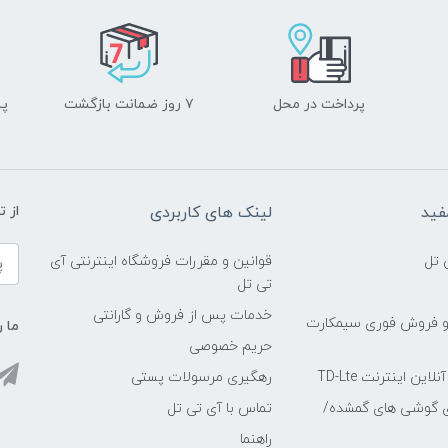
پرداخت در محل
۷ روز ضمانت بازگشت
پشت
فید
لینک های کاربردی
از 
 تل
قوانین و مقررات فروشگاه اینترنتی آی
تی تل
خدمات پس از فروش و گارانتی
و فروش فوری سیمکارت
ما ر
حریم خصوصی
ین اینترنت TD-Lte
رهگیری مرسولات پستی
ی گوشی های گمشده/
تماس با آی تی تل
راهنما