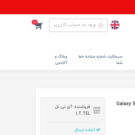
0
ورود به حساب کاربری
سیمکارت شماره مشابه خط
وبلاگ و
شما
آکادمی
 SA220 مناسب برای گوشی موبایل سامسونگ Galaxy S6
فروشنده: آی تی تل
I.T.TEL
آماده ارسال