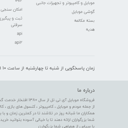
0912
موبایل و کامپیوتر و تجهیزات جانبی
امکان سنجی آنلا
گوشی موبایل
ثبت و پیگیر
بسته مکالمه
سرقتی
هدیه
api
api2
زمان پاسخگویی از شنبه تا چهارشنبه از ساعت 10 الی 17 و پنج شنبه تا ساعت 13
درباره ما
از جمله مودم و موبایل ، کامپیوتر ، کنسول های بازی ، کال
همکاران ما شبانه روز در تلاشند تا در کمترین زمان و با 
شما بزرگواران ارائه دهند تا با خیالی آسوده بتوانید خر
با سپاس از همراهی شما بزرگوارن