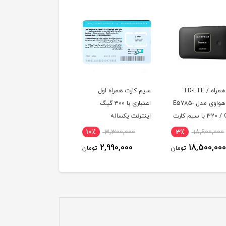
سیم کارت همراه اول
مودم 4G/TD-LTE هوآوی
 E5785-
اعتباری با 300 گیگ
مدل E5785-320a Cat7
کارت
اینترنت یکساله
LTE
00
6٪
18,800,000
10٪
3,300,000
3
یکساله
0
17,800,000
2,990,000
ان
تومان
تومان