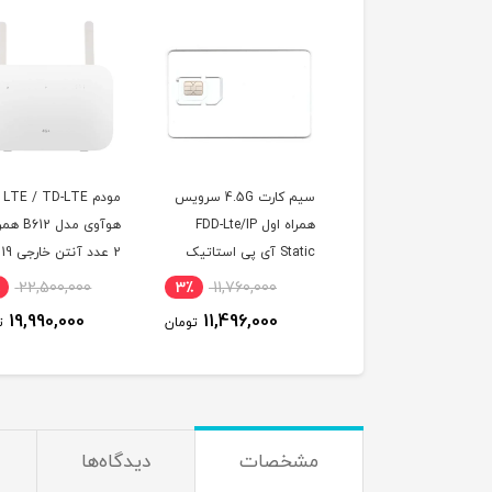
مدل
سیم کارت 4.5G سرویس
مودم 4G LTE / TD-LTE
 سری B612 با
همراه اول FDD-Lte/IP
هوآوی مدل B612 همراه با
مبین 
 عدد
Static آی پی استاتیک
2 عدد آنتن خارجی 19
استا
نال 19 دسی بل
یکساله با 180 گیگ
دسی‌بل
(مخص
12٪
22,500,000
3٪
11,760,000
3٪
اینترنت شش ماهه
19,990,000
11,496,000
تومان
تومان
تومان
(مخصوص مودم )
مشخصات
دیدگاه‌ها