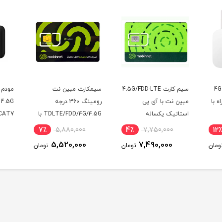
سیم کارت 4.5G/FDD-LTE
سیمکارت مبین نت
مودم همراه TD-LTE /
نت با آی پی
رومینگ 360 درجه
4.5G هواوی مدل
تیک یکساله
TDLTE/FDD/4G/4.5G با
320 / CAT7 با سیم 
وص مودم)
آی پی استاتیک 6 ماهه
TD-LTE و اینترنت 50
٪
18,900,000
7٪
5,880,000
4٪
7,750,000
گیگ یک ماه
18,500,000
5,520,000
7,490,000
تومان
تومان
توم