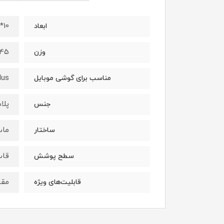
10*80*150 میلی متر
ابعاد
45 گرم
وزن
lus
مناسب برای گوشی موبایل
پلا
جنس
ما
ساختار
قاب
سطح پوشش
مقا
قابلیت‌های ویژه