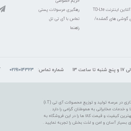
حریم خصوصی
ین اینترنت TD-Lte
رهگیری مرسولات پستی
ی گوشی های گمشده/
تماس با آی تی تل
راهنما
شماره تماس:
02191014323
آ
فروشگاه موبایل آی تی تل از سال 1380 افتخار خدمت گذاری در عرصه تولید و توزیع محصولات آی تی (i.T)
ا و خدمات مخابراتی به هموطنان گرامی را دارد .
بهترین کیفیت و قیمت کالا ها را در این فروشگاه به
یدی بسیار آسان و امن و لذت بخش را تجربه نمایید .