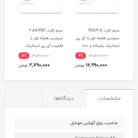
سیم کارت FDD/4.5
سیم کارت 4.5G/FDD
سیمک
سرویس همراه اول با آی پی
سرویس همراه اول با
دوقلو و 300 گیگ
استاتیک یکساله و 1000
قابلیت آی پی استاتیک
.5G
گیگ اینترنت یکساله
(مخصوص مودم )
12٪
3,160,000
3٪
17,500,000
8
(مخصوص مودم )
2,790,000
16,990,000
مان
تومان
تومان
مشخصات
دیدگاه‌ها
مناسب برای گوشی موبایل