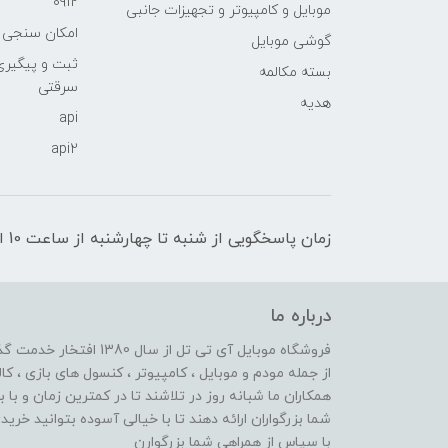
0912
موبایل و کامپیوتر و تجهیزات جانبی
امکان سنجی آنلا
گوشی موبایل
ثبت و پیگیر
بسته مکالمه
سرقتی
هدیه
api
api2
زمان پاسخگویی از شنبه تا چهارشنبه از ساعت 10 الی 17 و پنج شنبه تا ساعت 13
درباره ما
از جمله مودم و موبایل ، کامپیوتر ، کنسول های بازی ، کال
همکاران ما شبانه روز در تلاشند تا در کمترین زمان و با 
شما بزرگواران ارائه دهند تا با خیالی آسوده بتوانید خر
با سپاس از همراهی شما بزرگوارن