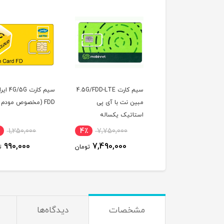
سیم کارت همراه اول FDD
سیم کارت 4.5G/FDD-LTE
سیم کارت G
با 300 گیگ اینترنت شش
مبین نت با آی پی
FDD (مخصوص مودم )
ه ( مخصوص مودم )
استاتیک یکساله
(مخصوص مودم)
1,250,000
4٪
7,750,000
7٪
3,100,000
990,000
7,490,000
2,890,000
تومان
تومان
ت
مشخصات
دیدگاه‌ها