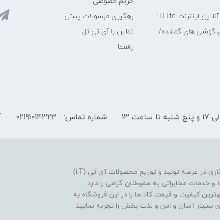
حریم خصوصی
ین اینترنت TD-Lte
رهگیری مرسولات پستی
ی گوشی های گمشده/
تماس با آی تی تل
راهنما
شماره تماس:
02191014323
آ
فروشگاه موبایل آی تی تل از سال 1380 افتخار خدمت گذاری در عرصه تولید و توزیع محصولات آی تی (i.T)
ا و خدمات مخابراتی به هموطنان گرامی را دارد .
بهترین کیفیت و قیمت کالا ها را در این فروشگاه به
یدی بسیار آسان و امن و لذت بخش را تجربه نمایید .