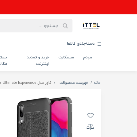
دسته‌بندی کالاها
مودم
سیمکارت
خرید و تمدید
بست
اینترنت
مکال
خانه
فهرست محصولات
کاور مدل Ultimate Experience مناسب برای گوشی موبایل سامسونگ M10