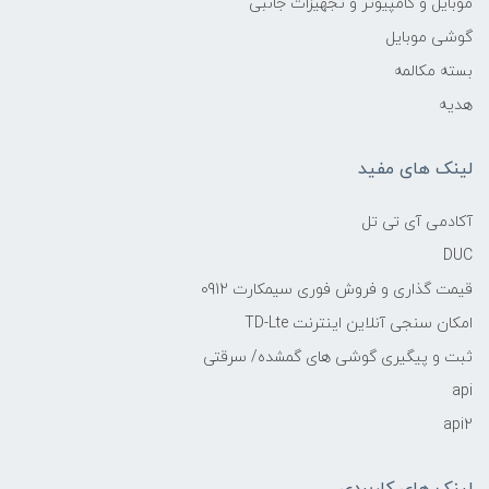
موبایل و کامپیوتر و تجهیزات جانبی
گوشی موبایل
بسته مکالمه
هدیه
لینک های مفید
آکادمی آی تی تل
DUC
قیمت گذاری و فروش فوری سیمکارت 0912
امکان سنجی آنلاین اینترنت TD-Lte
ثبت و پیگیری گوشی های گمشده/ سرقتی
api
api2