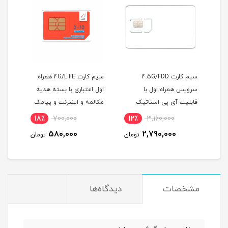
سیم کارت 4.5G/FDD
سیم کارت 4G/LTE همراه
اینترنت
سرویس همراه اول با
اول اعتباری با بسته هدیه
قابلیت آی پی استاتیک
مکالمه و اینترنت و پیامک
یکسا
(مخصوص مودم )
0
18٪
700,000
12٪
3,160,000
1
(مخ
580,000
2,790,000
مان
تومان
تومان
مشخصات
دیدگاه‌ها