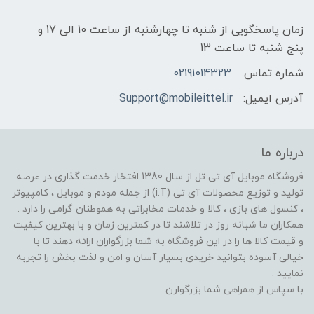
زمان پاسخگویی از شنبه تا چهارشنبه از ساعت 10 الی 17 و
پنج شنبه تا ساعت 13
شماره تماس:
02191014323
آدرس ایمیل:
Support@mobileittel.ir
درباره ما
فروشگاه موبایل آی تی تل از سال 1380 افتخار خدمت گذاری در عرصه
تولید و توزیع محصولات آی تی (i.T) از جمله مودم و موبایل ، کامپیوتر
، کنسول های بازی ، کالا و خدمات مخابراتی به هموطنان گرامی را دارد .
همکاران ما شبانه روز در تلاشند تا در کمترین زمان و با بهترین کیفیت
و قیمت کالا ها را در این فروشگاه به شما بزرگواران ارائه دهند تا با
خیالی آسوده بتوانید خریدی بسیار آسان و امن و لذت بخش را تجربه
نمایید .
با سپاس از همراهی شما بزرگوارن