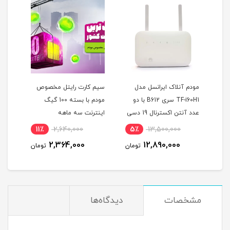
ک ایرانسل مدل
سیم کارت رایتل مخصوص
سیم کارت 4G/LTE همر
TF-i60H1 سری B612 با دو
مودم با بسته 100 گیگ
اول اعتباری با بسته هدی
عدد آنتن اکسترنال 19 دسی
اینترنت سه ماهه
مکالمه و اینترنت و پیام
8٪
700,000
11٪
2,640,000
5٪
13,500,0
580,000
2,364,000
12,890,0
تومان
تومان
تو
مشخصات
دیدگاه‌ها