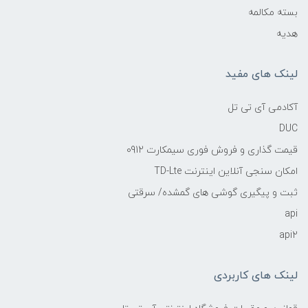
بسته مکالمه
هدیه
لینک های مفید
آکادمی آی تی تل
DUC
قیمت گذاری و فروش فوری سیمکارت 0912
امکان سنجی آنلاین اینترنت TD-Lte
ثبت و پیگیری گوشی های گمشده/ سرقتی
api
api2
لینک های کاربردی