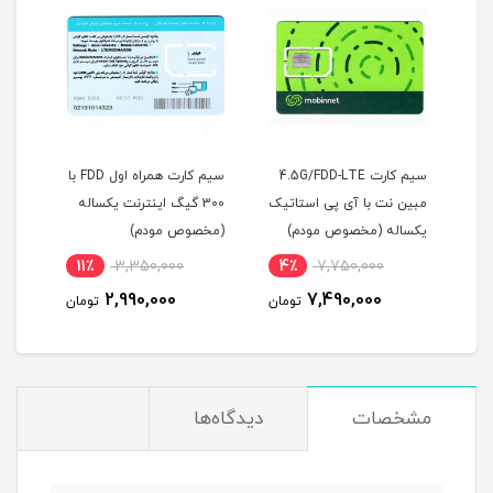
4G/5G/T زد ال
سیم کارت 4.5G/FDD-LTE
سیم کارت همراه اول FDD با
مبین نت با آی پی استاتیک
300 گیگ اینترنت یکساله
سروی
یکساله (مخصوص مودم)
(مخصوص مودم)
قابل
(مخ
11٪
3,350,000
4٪
7,750,000
2
2,990,000
7,490,000
مان
تومان
تومان
مشخصات
دیدگاه‌ها