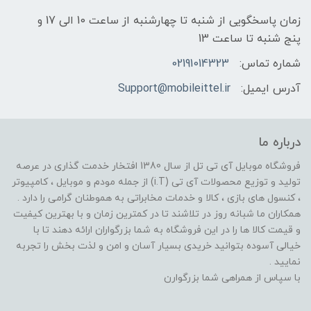
زمان پاسخگویی از شنبه تا چهارشنبه از ساعت 10 الی 17 و
پنج شنبه تا ساعت 13
شماره تماس:
02191014323
آدرس ایمیل:
Support@mobileittel.ir
درباره ما
فروشگاه موبایل آی تی تل از سال 1380 افتخار خدمت گذاری در عرصه
تولید و توزیع محصولات آی تی (i.T) از جمله مودم و موبایل ، کامپیوتر
، کنسول های بازی ، کالا و خدمات مخابراتی به هموطنان گرامی را دارد .
همکاران ما شبانه روز در تلاشند تا در کمترین زمان و با بهترین کیفیت
و قیمت کالا ها را در این فروشگاه به شما بزرگواران ارائه دهند تا با
خیالی آسوده بتوانید خریدی بسیار آسان و امن و لذت بخش را تجربه
نمایید .
با سپاس از همراهی شما بزرگوارن