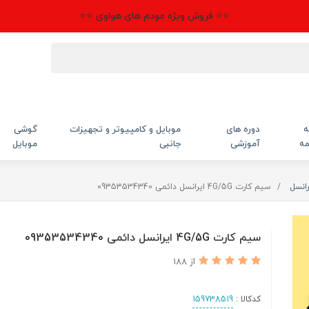
⭐⭐ فروش ویژه مودم های هواوی ⭐⭐
ه
دوره های
موبایل و کامپیوتر و تجهیزات
گوشی
مه
آموزشی
جانبی
موبایل
انسل
سیم کارت 4G/5G ایرانسل دائمی 09353534340
سیم کارت 4G/5G ایرانسل دائمی 09353534340
از 188
کدکالا :
159738519