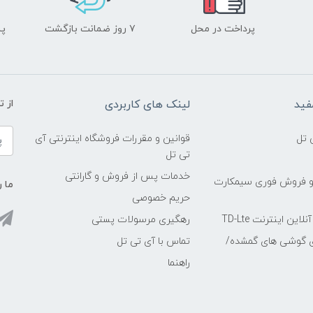
پرداخت در محل
۷ روز ضمانت بازگشت
پشت
فید
لینک های کاربردی
از 
 تل
قوانین و مقررات فروشگاه اینترنتی آی
تی تل
خدمات پس از فروش و گارانتی
و فروش فوری سیمکارت
ما ر
حریم خصوصی
ین اینترنت TD-Lte
رهگیری مرسولات پستی
ی گوشی های گمشده/
تماس با آی تی تل
راهنما