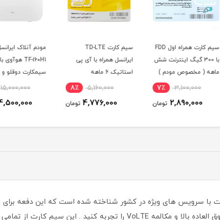
م کارت همراه اول FDD
سیم کارت TD-LTE
مودم آنلاک ایرانسل مدل
ت شش
ایرانسل همراه با آی پی
TF-i60H1 هوآوی با
i60 G1 ( از راه دور 
 )
استاتیک 6 ماهه
سیمکارت دوقلو و 200
گیگ اینترنت شش ماهه
4٪
15,000,000
8٪
5,160,000
7٪
14,500,000
4,776,000
ومان
تومان
تومان