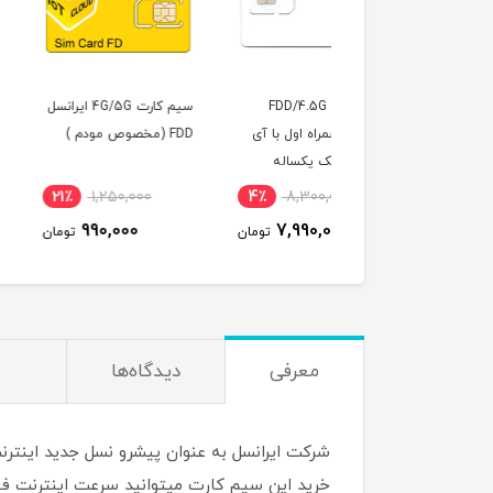
سیم کارت FDD/4.5G
سیم کارت 4G/5G ایرانسل
سی
یس همراه اول با آی
FDD (مخصوص مودم )
با 300 گیگ اینترن
استاتیک یکساله
ماهه ( مخصوص مودم
صوص مودم )
3,100,000
21٪
1,250,000
4٪
8,300,000
2,890,000
990,000
7,990,000
تومان
تومان
ت
معرفی
دیدگاه‌ها