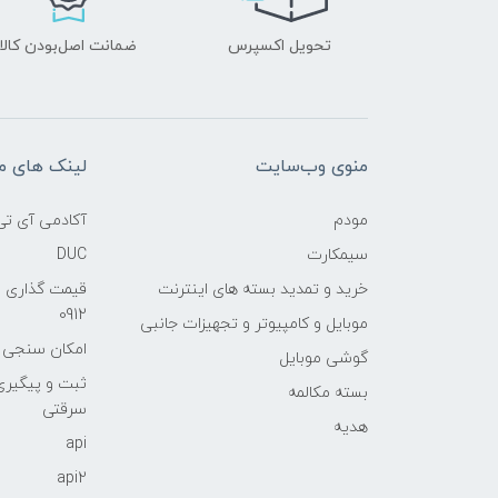
تحویل اکسپرس
ضمانت اصل‌بودن کالا
منوی وب‌سایت
لینک های م
مودم
آکادمی آی تی
سیمکارت
DUC
خرید و تمدید بسته های اینترنت
قیمت گذاری 
0912
موبایل و کامپیوتر و تجهیزات جانبی
امکان سنجی آنلا
گوشی موبایل
ثبت و پیگیر
بسته مکالمه
سرقتی
هدیه
api
api2