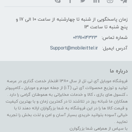
زمان پاسخگویی از شنبه تا چهارشنبه از ساعت 10 الی 17 و
پنج شنبه تا ساعت 13
شماره تماس:
02191014323
آدرس ایمیل:
Support@mobileittel.ir
درباره ما
فروشگاه موبایل آی تی تل از سال 1380 افتخار خدمت گذاری در عرصه
تولید و توزیع محصولات آی تی (i.T) از جمله مودم و موبایل ، کامپیوتر
، کنسول های بازی ، کالا و خدمات مخابراتی به هموطنان گرامی را دارد .
همکاران ما شبانه روز در تلاشند تا در کمترین زمان و با بهترین کیفیت
و قیمت کالا ها را در این فروشگاه به شما بزرگواران ارائه دهند تا با
خیالی آسوده بتوانید خریدی بسیار آسان و امن و لذت بخش را تجربه
نمایید .
با سپاس از همراهی شما بزرگوارن