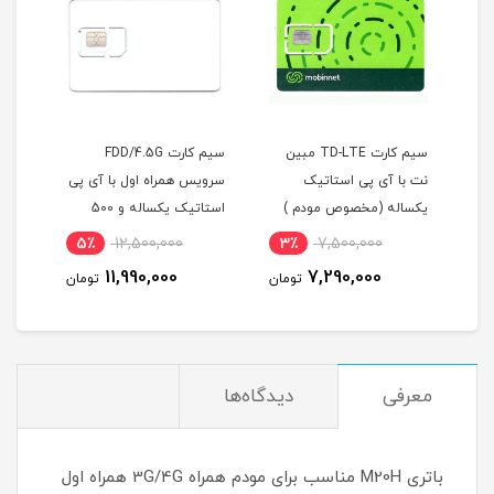
سیم کارت TD-LTE مبین
سیم کارت FDD/4.5G
نت با آی پی استاتیک
سرویس همراه اول با آی پی
سرویس همر
یکساله (مخصوص مودم )
استاتیک یکساله و 500
قابلیت آ
گیگ اینترنت سه ماهه
(مخصوص 
0
5٪
12,500,000
3٪
7,500,000
(مخصوص مودم )
0
11,990,000
7,290,000
تومان
تومان
معرفی
دیدگاه‌ها
باتری M20H مناسب برای مودم همراه 3G/4G همراه اول