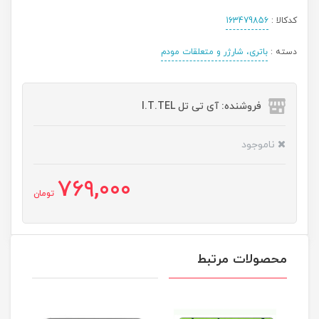
کدکالا :
163479856
دسته :
باتری، شارژر و متعلقات مودم
فروشنده: آی تی تل I.T.TEL
ناموجود
769,000
تومان
محصولات مرتبط