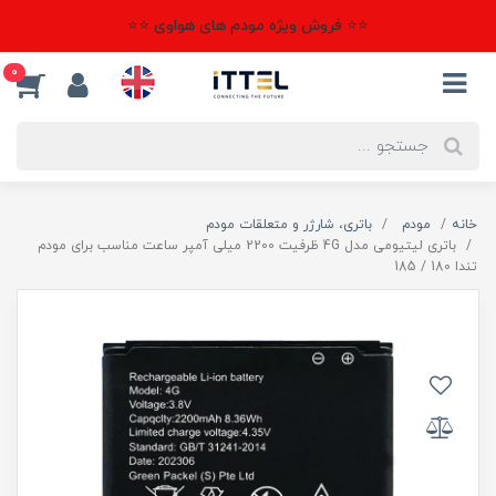
⭐⭐ فروش ویژه مودم های هواوی ⭐⭐
0
خانه
مودم
باتری، شارژر و متعلقات مودم
باتری لیتیومی مدل 4G ظرفیت 2200 میلی آمپر ساعت مناسب برای مودم
تندا 180 / 185