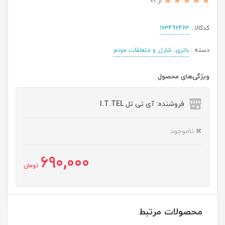
از 99
کدکالا :
163492463
دسته :
باتری، شارژر و متعلقات مودم
ویژگی‌های محصول
فروشنده: آی تی تل I.T.TEL
ناموجود
690,000
تومان
محصولات مرتبط