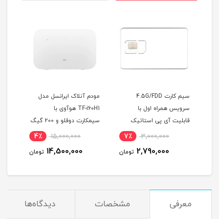
سیم کارت 4.5G/FDD
مودم آنلاک ایرانسل مدل
سیمکارت مبین نت رومی
راه اول با
TF-i60H1 هوآوی با
360 درجه
ی پی استاتیک
سیمکارت دوقلو و 200 گیگ
TDLTE/FDD/4G/4.5G
مودم )
اینترنت شش ماهه
آی پی استاتیک 6 ماهه
٪
5,880,000
4٪
15,000,000
7٪
3,000,00
5,520,000
14,500,000
2,790,00
تومان
تومان
تو
معرفی
مشخصات
دیدگاه‌ها