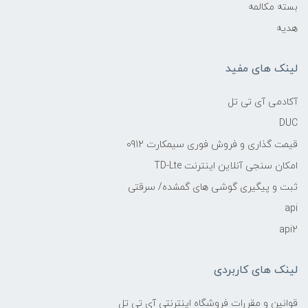
بسته مکالمه
هدیه
لینک های مفید
آکادمی آی تی تل
DUC
قیمت گذاری و فروش فوری سیمکارت 0912
امکان سنجی آنلاین اینترنت TD-Lte
ثبت و پیگیری گوشی های گمشده/ سرقتی
api
api2
لینک های کاربردی
قوانین و مقررات فروشگاه اینترنتی آی تی تل