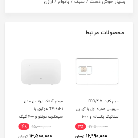
بسیار خوش دست / سبک / بادوام / ارازن
محصولات مرتبط
آوی
سیم کارت FDD/4.5
مودم آنلاک ایرانسل مدل
سرویس همراه اول با آی پی
TF-i60H1 هوآوی با
استاتیک یکساله و 1000
سیمکارت دوقلو و 200 گیگ
ماهه
گیگ اینترنت یکساله
اینترنت شش ماهه
4٪
15,000,000
3٪
17,500,000
6
(مخصوص مودم )
14,500,000
16,990,000
مان
تومان
تومان