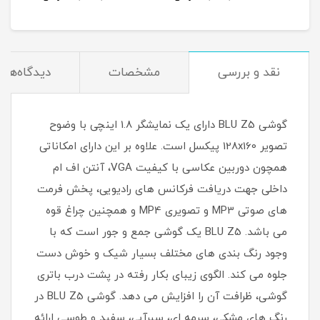
نقد و بررسی
مشخصات
دیدگاه‌ها
گوشی BLU Z5 دارای یک نمایشگر 1.8 اینچی با وضوح
تصویر 128x160 پیکسل است. علاوه بر این دارای امکاناتی
همچون دوربین عکاسی با کیفیت VGA، آنتن اف ام
داخلی جهت دریافت فرکانس های رادیویی، پخش فرمت
های صوتی MP3 و تصویری MP4 و همچنین چراغ قوه
می باشد. BLU Z5 یک گوشی جمع و جور است که با
وجود رنگ بندی های مختلف بسیار شیک و خوش دست
جلوه می کند. الگوی زیبای بکار رفته در پشت درب باتری
گوشی، ظرافت آن را افزایش می دهد. گوشی BLU Z5 در
رنگ های مشکی، سرمه ای، سبرآبی، سفید و طوسی ارائه