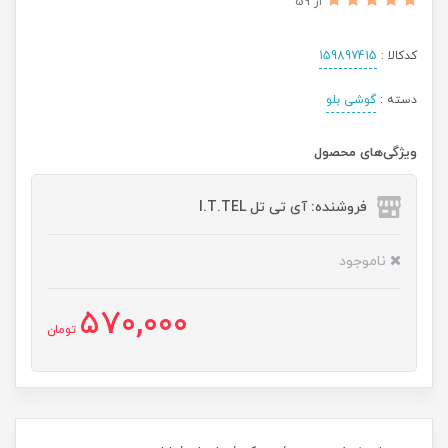
از 59
کدکالا :
159897415
دسته :
گوشی بلو
ویژگی‌های محصول
فروشنده: آی تی تل I.T.TEL
ناموجود
570,000
تومان