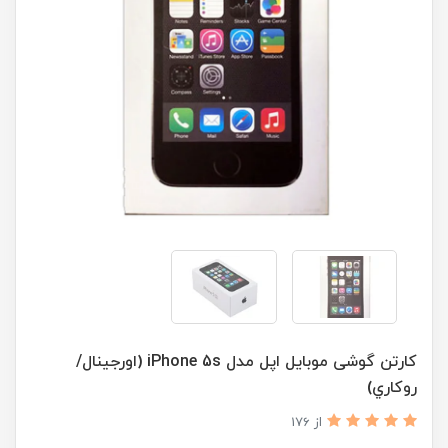
کارتن گوشی موبایل اپل مدل iPhone 5s (اورجينال/
روکاري)
از 176