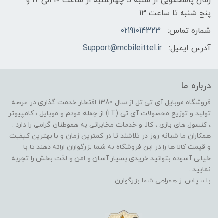
زمان پاسخگویی از شنبه تا چهارشنبه از ساعت 10 الی 17 و
پنج شنبه تا ساعت 13
شماره تماس:
02191014323
آدرس ایمیل:
Support@mobileittel.ir
درباره ما
فروشگاه موبایل آی تی تل از سال 1380 افتخار خدمت گذاری در عرصه
تولید و توزیع محصولات آی تی (i.T) از جمله مودم و موبایل ، کامپیوتر
، کنسول های بازی ، کالا و خدمات مخابراتی به هموطنان گرامی را دارد .
همکاران ما شبانه روز در تلاشند تا در کمترین زمان و با بهترین کیفیت
و قیمت کالا ها را در این فروشگاه به شما بزرگواران ارائه دهند تا با
خیالی آسوده بتوانید خریدی بسیار آسان و امن و لذت بخش را تجربه
نمایید .
با سپاس از همراهی شما بزرگوارن