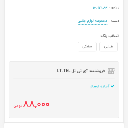
کدکالا :
160941094
دسته :
مجموعه لوازم جانبی
انتخاب رنگ:
طلایی
مشکی
فروشنده: آی تی تل I.T.TEL
آماده ارسال
88,000
تومان