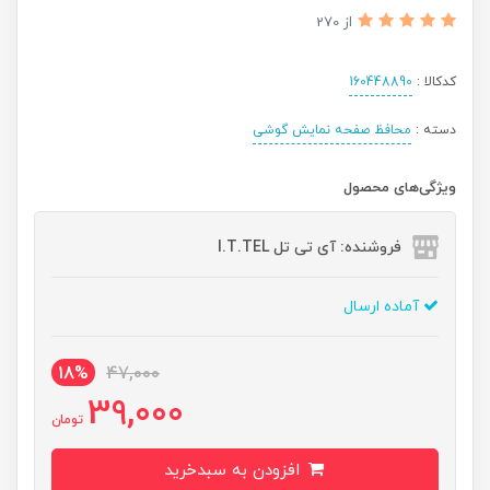
از 270
کدکالا :
160448890
دسته :
محافظ صفحه نمایش گوشی
ویژگی‌های محصول
فروشنده: آی تی تل I.T.TEL
آماده ارسال
18%
47,000
39,000
تومان
افزودن به سبدخرید