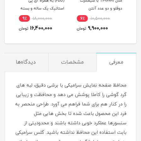
مدل TF-i60H1 با سیمکارت
(FDD) به همراه آی پی
0
دوقلو و دو عدد آنتن
استاتیک یک ساله و بسته
(مخ
اکسترنال 19 دسی بل
اینترنت 500 گیگ یک ساله
9٪
18,000,000
6٪
10,500,000
1
(مخصوص مودم )
16,400,000
9,900,000
مان
تومان
تومان
معرفی
مشخصات
دیدگاه‌ها
محافظ صفحه نمایش سرامیکی با برشی دقیق، لبه های
گرد گوشی را کاملا پوشش می دهد و محافظت و زیبایی
را در کنار هم برای شما فراهم می آورد. طراحی منحصر به
فرد این محصول باعث شده تا بخش هایی مثل
سنسورها عملکرد خوبی داشته باشند و محدودیتی از
بابت استفاده این محافظ نداشته باشید. گلس سرامیکی