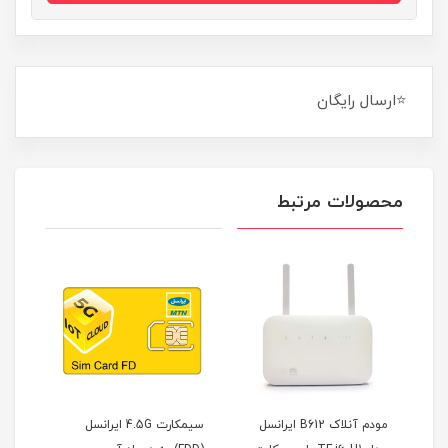
⭐ارسال رایگان
محصولات مرتبط
4 همراه
مودم آنلاک B612 ایرانسل
سیمکارت 4.5G ایرانسل