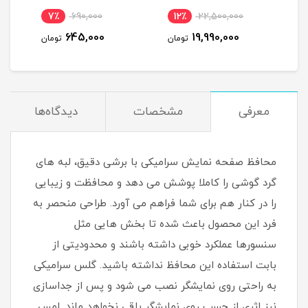
آنتن اکسترنال 19 د
٪
9,750,000
7٪
690,000
12٪
22,500,0
300 گیگ اینترنت یکساله
9,490,000
645,000
19,990,00
تومان
تومان
تو
معرفی
مشخصات
دیدگاه‌ها
محافظ صفحه نمایش سرامیکی با برشی دقیق، لبه های
گرد گوشی را کاملا پوشش می دهد و محافظت و زیبایی
را در کنار هم برای شما فراهم می آورد. طراحی منحصر به
فرد این محصول باعث شده تا بخش هایی مثل
سنسورها عملکرد خوبی داشته باشند و محدودیتی از
بابت استفاده این محافظ نداشته باشید. گلس سرامیکی
به راحتی روی نمایشگر نصب می شود و پس از جداسازی
نیز اثری از چسب روی نمایشگر باقی نخواهد ماند. لمس