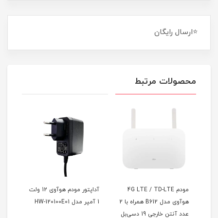
⭐ارسال رایگان
محصولات مرتبط
 4G LTE / TD-LTE
آداپتور مودم هوآوی 12 ولت
مودم آنلاک ایرانسل مدل
هوآوی مدل B612 همراه با 2
1 آمپر مدل HW-120100E01
TF-i60H1 سری B612 با
ی 19 دسی‌بل
سیمکارت دوقلو و دو عدد