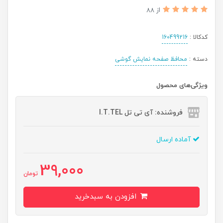
از 88
کدکالا :
160499216
دسته :
محافظ صفحه نمایش گوشی
ویژگی‌های محصول
فروشنده: آی تی تل I.T.TEL
آماده ارسال
39,000
تومان
افزودن به سبدخرید