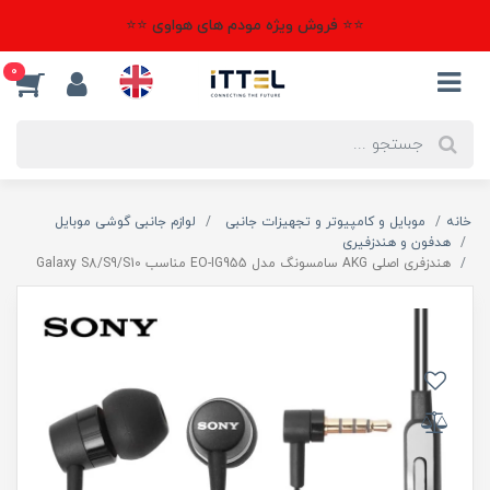
⭐⭐ فروش ویژه مودم های هواوی ⭐⭐
0
خانه
موبایل و کامپیوتر و تجهیزات جانبی
لوازم جانبی گوشی موبایل
هدفون و هندزفیری
هندزفری اصلی AKG سامسونگ مدل EO-IG955 مناسب Galaxy S8/S9/S10