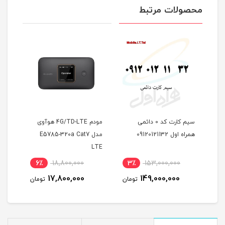
محصولات مرتبط
سیم کارت کد 0 دائمی
مودم 4G/TD-LTE هوآوی
 پی
همراه اول 09120121132
مدل E5785-320a Cat7
سروی
وص
LTE
قابل
(مخ
6٪
18,800,000
3٪
153,000,000
4
17,800,000
149,000,000
مان
تومان
تومان