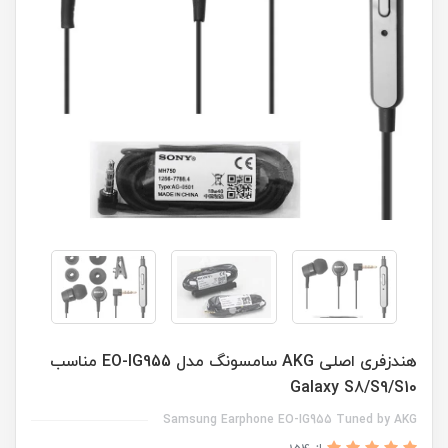
هندزفری اصلی AKG سامسونگ مدل EO-IG955 مناسب
Galaxy S8/S9/S10
Samsung Earphone EO-IG955 Tuned by AKG