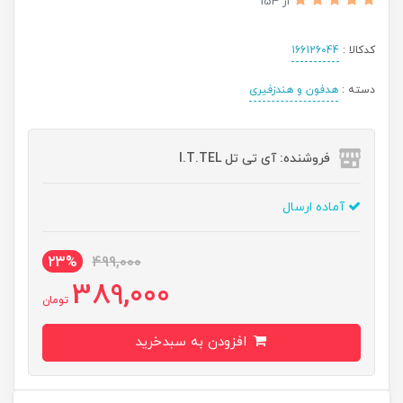
از 154
کدکالا :
166126044
دسته :
هدفون و هندزفیری
فروشنده: آی تی تل I.T.TEL
آماده ارسال
23%
499,000
389,000
تومان
افزودن به سبدخرید