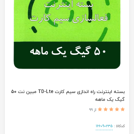
بسته اینترنت راه اندازی سیم کارت TD-Lte مبین نت 50
گیگ یک ماهه
از 99
کدکالا :
166090235