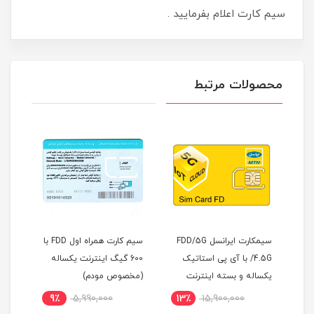
سیم کارت اعلام بفرمایید .
محصولات مرتبط
آوی
سیمکارت ایرانسل FDD/5G
سیم کارت همراه اول FDD با
سیم 
/4.5G با آی پی استاتیک
600 گیگ اینترنت یکساله
یکساله و بسته اینترنت
(مخصوص مودم)
اینت
500 گیگ یک ساله
9٪
5,990,000
13٪
15,900,000
6
(مخصوص مودم )