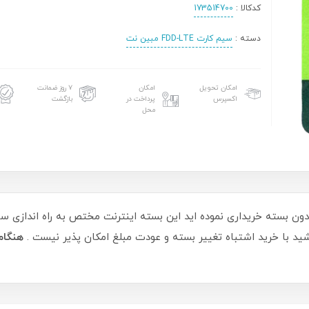
کدکالا :
173514700
دسته :
سیم کارت FDD-LTE مبین نت
امکان تحویل
امکان
۷ روز ضمانت
اکسپرس
پرداخت در
بازگشت
محل
ید با خرید اشتباه تغییر بسته و عودت مبلغ امکان پذیر نیست .
هنگام 