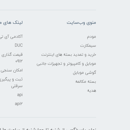
منوی وب‌سایت
لینک های م
مودم
آکادمی آی تی
سیمکارت
DUC
خرید و تمدید بسته های اینترنت
قیمت گذاری 
0912
موبایل و کامپیوتر و تجهیزات جانبی
امکان سنجی آنلا
گوشی موبایل
ثبت و پیگیر
بسته مکالمه
سرقتی
هدیه
api
api2