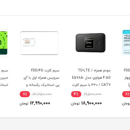
سیم کارت FDD/4G
سیم کارت 4.5G/FDD-LTE
 مدل E5785-
سرویس همراه اول با آی
مبین نت با آی پی
سرویس
یم کارت
پی استاتیک یکساله و
استاتیک شش ماهه
پی اس
ت 100
500 گیگ اینترنت یکساله
(مخصوص مودم)
(مخصو
5٪
4,200,000
6٪
13,750,000
4٪
(مخصوص مودم )
3,990,000
12,990,000
ومان
تومان
تومان