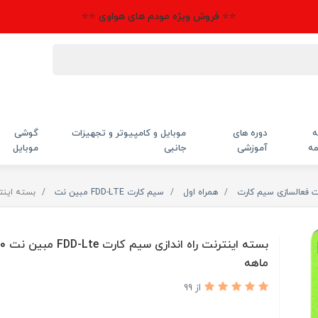
⭐⭐ فروش ویژه مودم های هواوی ⭐⭐
ه
دوره های
موبایل و کامپیوتر و تجهیزات
گوشی
مه
آموزشی
جانبی
موبایل
ت فعالسازی سیم کارت
همراه اول
سیم کارت FDD-LTE مبین نت
بسته اینترنت راه ا
ماهه
از 99