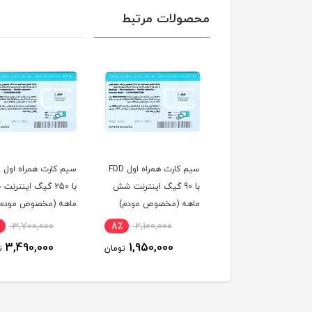
محصولات مرتبط
سیم کارت همراه اول FDD
سیم کارت همراه اول FDD
مودم همراه TD-LTE /
با 90 گیگ اینترنت شش
با 250 گیگ اینترنت چهار
4.5G هواوی
ه (مخصوص مودم)
ماهه (مخصوص مودم)
320 / CAT7 با س
TD-LTE و اینترن
19,500,000
6٪
3,700,000
8٪
2,100,000
گیگ سه ماه
18,900,000
3,490,000
1,950,000
تومان
تومان
ت