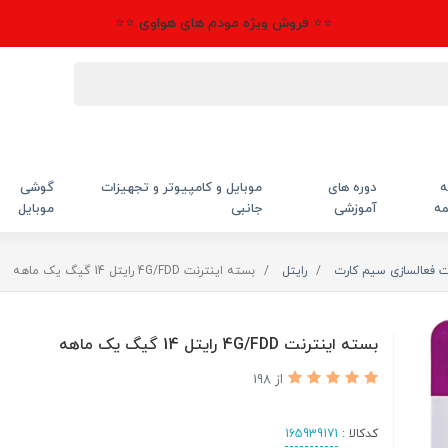
⭐⭐ فروش ویژه مودم های هواوی ⭐⭐
ه
دوره های
موبایل و کامپیوتر و تجهیزات
گوشی
مه
آموزشی
جانبی
موبایل
ت فعالسازی سیم کارت
رایتل
بسته اینترنت 4G/FDD رایتل 14 گیگ یک ماهه
بسته اینترنت 4G/FDD رایتل 14 گیگ یک ماهه
از 198
کدکالا :
165939171