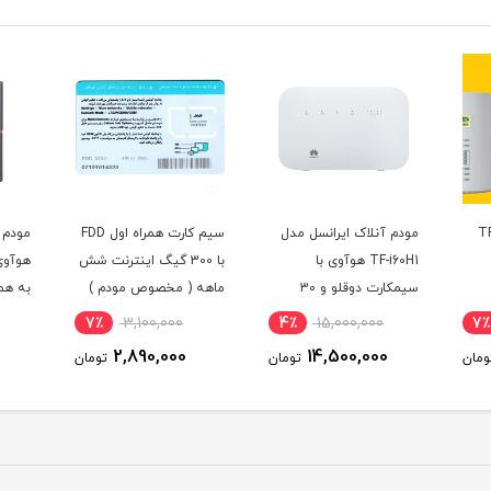
دم ایرانسل TF-
مودم آنلاک ایرانسل مدل
سیم کارت همراه اول FDD
TF-i60H1 هوآوی با
با 300 گیگ اینترنت شش
سیمکارت دوقلو و 30
ماهه ( مخصوص مودم )
به همر
گیگ اینترنت یک ماهه
3000 میلی آمپر
7٪
3,100,000
4٪
15,000,000
7٪
2,890,000
14,500,000
ومان
تومان
تومان