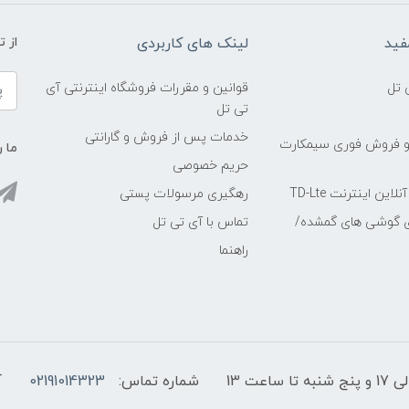
فید
لینک های کاربردی
از 
 تل
قوانین و مقررات فروشگاه اینترنتی آی
تی تل
خدمات پس از فروش و گارانتی
و فروش فوری سیمکارت
ما ر
حریم خصوصی
ین اینترنت TD-Lte
رهگیری مرسولات پستی
ی گوشی های گمشده/
تماس با آی تی تل
راهنما
شماره تماس:
02191014323
آ