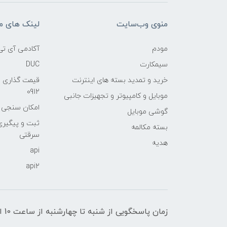
منوی وب‌سایت
لینک های م
مودم
آکادمی آی تی
سیمکارت
DUC
خرید و تمدید بسته های اینترنت
قیمت گذاری 
0912
موبایل و کامپیوتر و تجهیزات جانبی
امکان سنجی آنلا
گوشی موبایل
ثبت و پیگیر
بسته مکالمه
سرقتی
هدیه
api
api2
زمان پاسخگویی از شنبه تا چهارشنبه از ساعت 10 الی 17 و پنج شنبه تا ساعت 13