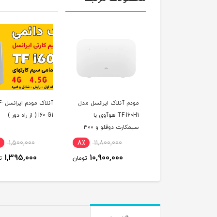
 کارت رایتل مخصوص
مودم آنلاک ایرانسل مدل
آنلاک مو
مودم با بسته 100 گیگ
TF-i60H1 هوآوی با
i60 G1 ( از راه دور )
ترنت سه ماهه
سیمکارت دوقلو و 300
گیگ اینترنت یکساله
1,500,000
8٪
11,800,000
11٪
2,640,000
1,395,000
10,900,000
2,364,000
تومان
تومان
ت