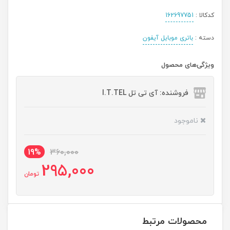
کدکالا :
162697751
دسته :
باتری موبایل آیفون
ویژگی‌های محصول
فروشنده: آی تی تل I.T.TEL
ناموجود
19%
360,000
295,000
تومان
محصولات مرتبط