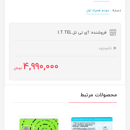
دسته :
مودم همراه اول
فروشنده: آی تی تل I.T.TEL
ناموجود
4,990,000
تومان
محصولات مرتبط