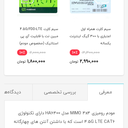
TD-LT
سیم کارت همراه اول
سیم کارت 4.5G/FDD-LTE
 /
اعتباری با 300 گیگ اینترنت
مبین نت با قابلیت آی پی
یکساله
استاتیک (مخصوص مودم)
LTE)
10٪
2,000,000
10٪
3,300,000
4
1,800,000
2,990,000
مان
تومان
تومان
معرفی
بررسی تخصصی
دیدگاه‌ها
مودم رومیزی MIMO 4x4 مدل HA6400 دارای تکنولوژی
4.5G LTE CAT6 است که با داشتن آنتن های چهارگانه