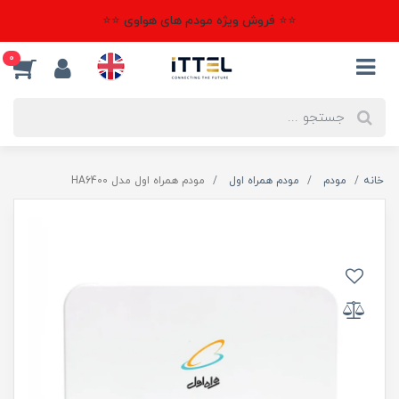
⭐⭐ فروش ویژه مودم های هواوی ⭐⭐
0
خانه
مودم
مودم همراه اول
مودم همراه اول مدل HA6400