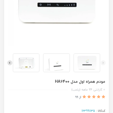
مودم همراه اول مدل HA6400
⭐ گارانتی 24 ماهه (پلمب)
از 99
کدکالا :
163991135