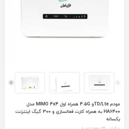
مودم TD/Lteو 4.5G همراه اول MIMO 4x4 مدل
HA6400 به همراه کارت فعالسازی و 300 گیگ اینترنت
یکساله
⭐ گارانتی 24 ماهه (پلمب)