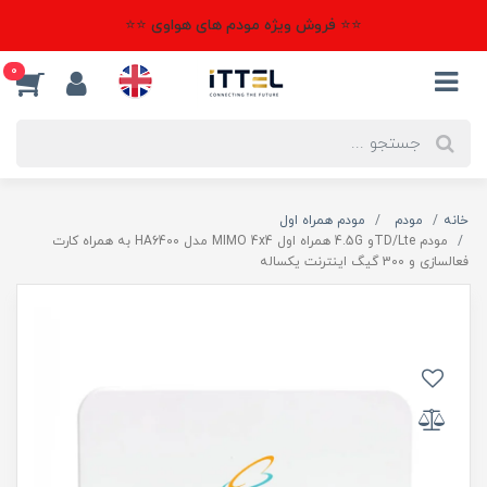
⭐⭐ فروش ویژه مودم های هواوی ⭐⭐
0
خانه
مودم
مودم همراه اول
مودم TD/Lteو 4.5G همراه اول MIMO 4x4 مدل HA6400 به همراه کارت
فعالسازی و 300 گیگ اینترنت یکساله