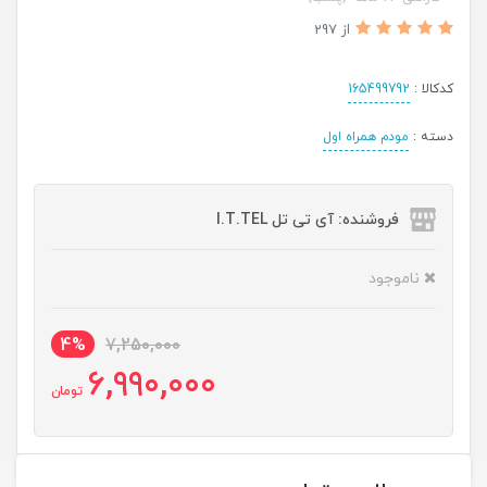
از 297
کدکالا :
165499792
دسته :
مودم همراه اول
فروشنده: آی تی تل I.T.TEL
ناموجود
4%
7,250,000
6,990,000
تومان