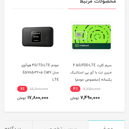
محصولات مرتبط
آوی
سیم کارت 4.5G/FDD-LTE
مودم 4G/TD-LTE هوآوی
مبین نت با آی پی استاتیک
مدل E5785-320a Cat7
سروی
یکساله (مخصوص مودم)
LTE
قابل
(مخ
6٪
18,800,000
4٪
7,750,000
6
17,800,000
7,490,000
مان
تومان
تومان