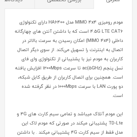
معرفی
بررسی تخصصی
دیدگاه‌ها
مودم رومیزی MIMO 4x4 مدل HA6400 دارای تکنولوژی
4.5G LTE CAT6 است که با داشتن آنتن های چهارگانه
داخلی (MIMO 4x4) امکان رسیدن به سرعت بالاتر در
اتصال به اینترنت را تسهیل می‌کند. از سوی دیگر اتصال
کاربران به مودم نیز با پشتیبانی از تکنولوژی وای فای
نسل پنجم (5GHz)ac تا سرعت 1200Mbps افزایش یافته
است. همچنین برای اتصال کاربران از طریق کابل شبکه،
دو پورت LAN با سرعت 1000Mbps در نظر گرفته شده
است.
این مودم آنلاک میباشد و تمامی سیم کارت های 4G و
TD-Lte پشتیبانی میکند در صورتی که مودم لاک این
مدل فقط از سیم کارت 4G پشتیبانی میکند . با داشتن