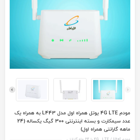
مودم 4G LTE یوتل همراه اول مدل L443 به همراه یک
عدد سیمکارت و بسته اینترنتی 300 گیگ یکساله (24
ماهه گارانتی همراه اول)
مودم 4G_ LTE / Utel با 24 ماه گارانتی