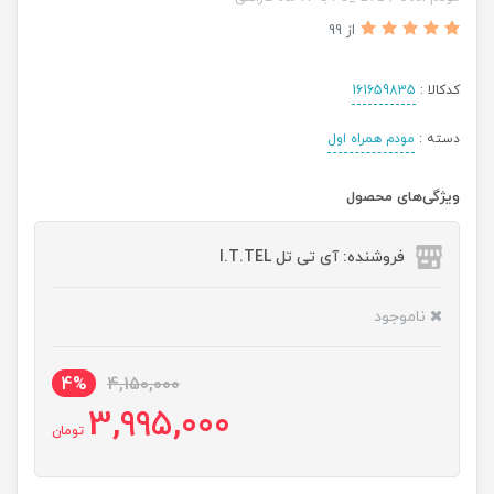
از 99
کدکالا :
161659835
دسته :
مودم همراه اول
ویژگی‌های محصول
فروشنده: آی تی تل I.T.TEL
ناموجود
4%
4,150,000
3,995,000
تومان