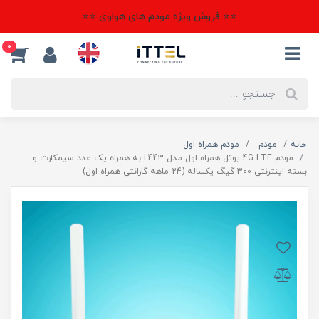
⭐⭐ فروش ویژه مودم های هواوی ⭐⭐
0
خانه
مودم
مودم همراه اول
مودم 4G LTE یوتل همراه اول مدل L443 به همراه یک عدد سیمکارت و
بسته اینترنتی 300 گیگ یکساله (24 ماهه گارانتی همراه اول)