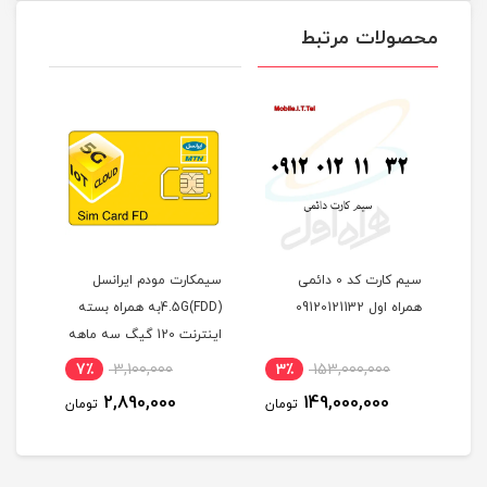
محصولات مرتبط
سیم کارت کد 0 دائمی
سیمکارت مودم ایرانسل
سیم
 09120121132
4.5G(FDD)به همراه بسته
اینترنت 120 گیگ سه ماهه
ماهه
(مخصوص مودم )
5,160,000
7٪
3,100,000
3٪
153,000,000
4,776,000
2,890,000
149,000,000
تومان
تومان